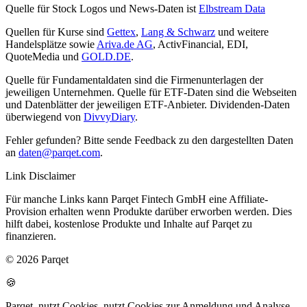
Quelle für Stock Logos und News-Daten ist
Elbstream Data
Quellen für Kurse sind
Gettex
,
Lang & Schwarz
und weitere
Handelsplätze sowie
Ariva.de AG
, ActivFinancial, EDI,
QuoteMedia und
GOLD.DE
.
Quelle für Fundamentaldaten sind die Firmenunterlagen der
jeweiligen Unternehmen. Quelle für ETF-Daten sind die Webseiten
und Datenblätter der jeweiligen ETF-Anbieter. Dividenden-Daten
überwiegend von
DivvyDiary
.
Fehler gefunden? Bitte sende Feedback zu den dargestellten Daten
an
daten@parqet.com
.
Link Disclaimer
Für manche Links kann Parqet Fintech GmbH eine Affiliate-
Provision erhalten wenn Produkte darüber erworben werden. Dies
hilft dabei, kostenlose Produkte und Inhalte auf Parqet zu
finanzieren.
© 2026 Parqet
🍪
Parqet
nutzt Cookies.
nutzt Cookies zur Anmeldung und Analyse.