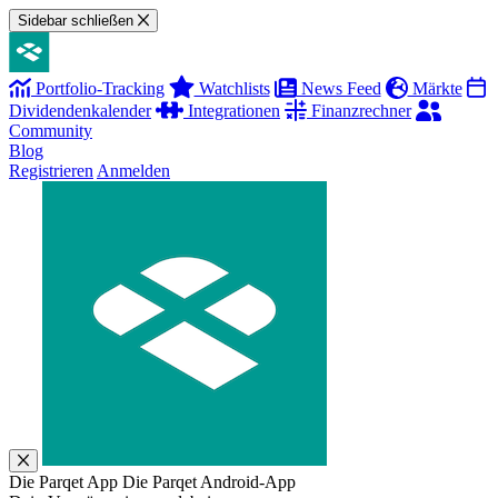
Sidebar schließen
Portfolio-Tracking
Watchlists
News Feed
Märkte
Dividendenkalender
Integrationen
Finanzrechner
Community
Blog
Registrieren
Anmelden
Die Parqet App
Die Parqet Android-App