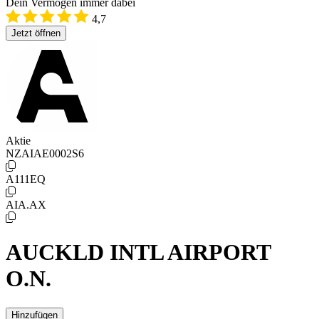
Dein Vermögen immer dabei
4,7
Jetzt öffnen
Aktie
NZAIAE0002S6
A111EQ
AIA.AX
AUCKLD INTL AIRPORT
O.N.
Hinzufügen