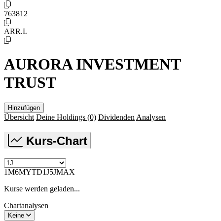
763812
ARR.L
AURORA INVESTMENT
TRUST
Hinzufügen
Übersicht
Deine Holdings
(0)
Dividenden
Analysen
Kurs-Chart
1M
6M
YTD
1J
5J
MAX
Kurse werden geladen...
Chartanalysen
Keine