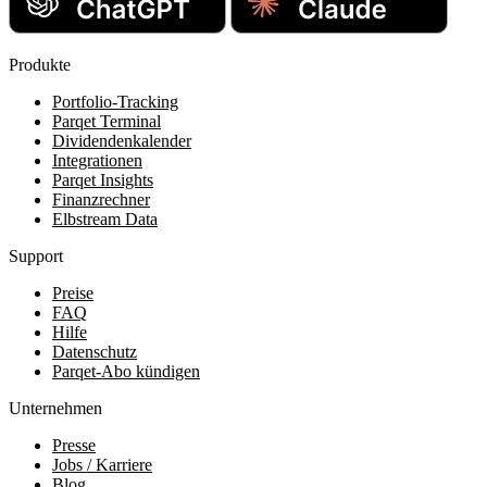
Produkte
Portfolio-Tracking
Parqet Terminal
Dividendenkalender
Integrationen
Parqet Insights
Finanzrechner
Elbstream Data
Support
Preise
FAQ
Hilfe
Datenschutz
Parqet-Abo kündigen
Unternehmen
Presse
Jobs / Karriere
Blog