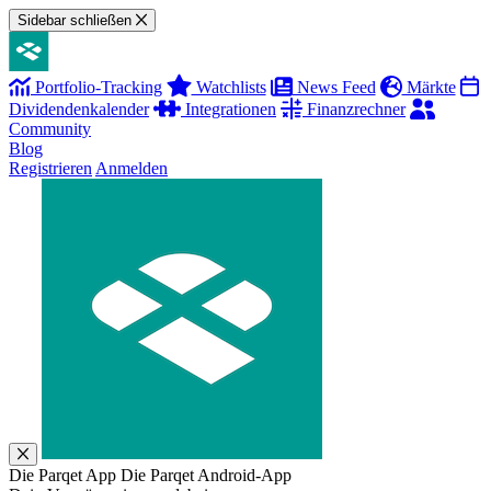
Sidebar schließen
Portfolio-Tracking
Watchlists
News Feed
Märkte
Dividendenkalender
Integrationen
Finanzrechner
Community
Blog
Registrieren
Anmelden
Die Parqet App
Die Parqet Android-App