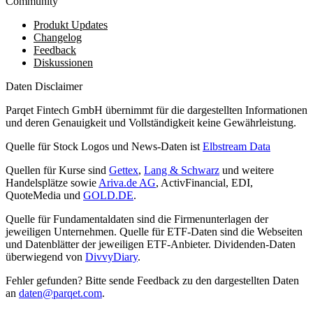
Community
Produkt Updates
Changelog
Feedback
Diskussionen
Daten Disclaimer
Parqet Fintech GmbH übernimmt für die dargestellten Informationen
und deren Genauigkeit und Vollständigkeit keine Gewährleistung.
Quelle für Stock Logos und News-Daten ist
Elbstream Data
Quellen für Kurse sind
Gettex
,
Lang & Schwarz
und weitere
Handelsplätze sowie
Ariva.de AG
, ActivFinancial, EDI,
QuoteMedia und
GOLD.DE
.
Quelle für Fundamentaldaten sind die Firmenunterlagen der
jeweiligen Unternehmen. Quelle für ETF-Daten sind die Webseiten
und Datenblätter der jeweiligen ETF-Anbieter. Dividenden-Daten
überwiegend von
DivvyDiary
.
Fehler gefunden? Bitte sende Feedback zu den dargestellten Daten
an
daten@parqet.com
.