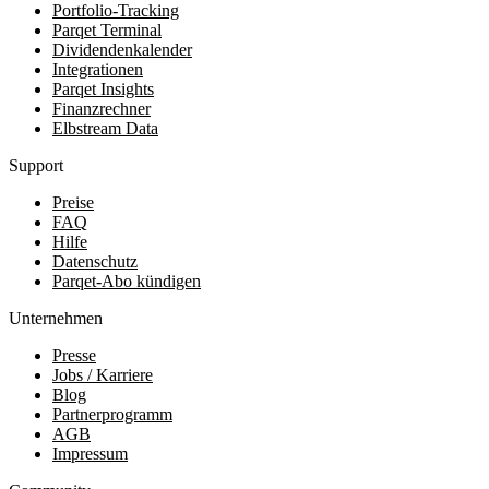
Portfolio-Tracking
Parqet Terminal
Dividendenkalender
Integrationen
Parqet Insights
Finanzrechner
Elbstream Data
Support
Preise
FAQ
Hilfe
Datenschutz
Parqet-Abo kündigen
Unternehmen
Presse
Jobs / Karriere
Blog
Partnerprogramm
AGB
Impressum