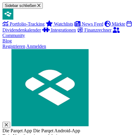
Sidebar schließen
Portfolio-Tracking
Watchlists
News Feed
Märkte
Dividendenkalender
Integrationen
Finanzrechner
Community
Blog
Registrieren
Anmelden
Die Parqet App
Die Parqet Android-App