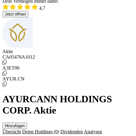
Dein Vermögen immer dabei
4,7
Jetzt öffnen
Aktie
CA05476A1012
A3ET06
AYUR.CN
AYURCANN HOLDINGS
CORP. Aktie
Hinzufügen
Übersicht
Deine Holdings
(0)
Dividenden
Analysen