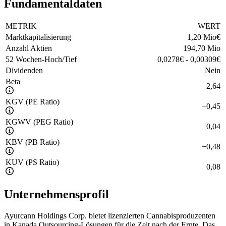
Fundamentaldaten
METRIK
WERT
Marktkapitalisierung
1,20 Mio
€
Anzahl Aktien
194,70 Mio
52 Wochen-Hoch/Tief
0,0278
€
-
0,00309
€
Dividenden
Nein
Beta
2,64
KGV (PE Ratio)
−
0,45
KGWV (PEG Ratio)
0,04
KBV (PB Ratio)
−
0,48
KUV (PS Ratio)
0,08
Unternehmensprofil
Ayurcann Holdings Corp. bietet lizenzierten Cannabisproduzenten
in Kanada Outsourcing-Lösungen für die Zeit nach der Ernte. Das