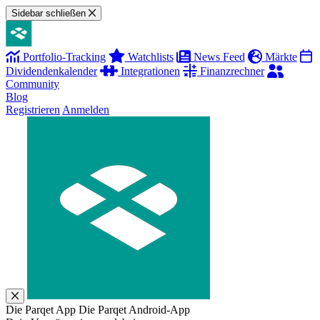
Sidebar schließen
Portfolio-Tracking
Watchlists
News Feed
Märkte
Dividendenkalender
Integrationen
Finanzrechner
Community
Blog
Registrieren
Anmelden
Die Parqet App
Die Parqet Android-App