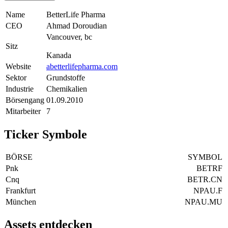
Name
BetterLife Pharma
CEO
Ahmad Doroudian
Vancouver, bc
Sitz
Kanada
Website
abetterlifepharma.com
Sektor
Grundstoffe
Industrie
Chemikalien
Börsengang
01.09.2010
Mitarbeiter
7
Ticker Symbole
BÖRSE
SYMBOL
Pnk
BETRF
Cnq
BETR.CN
Frankfurt
NPAU.F
München
NPAU.MU
Assets entdecken