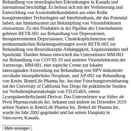
Behandlung von neurologischen Erkrankungen in Kanada und
international beschäftigt. Es befasst sich mit der Verfeinerung und
Entwicklung von Arzneimittelkandidaten aus einer Reihe
komplementärer Technologien auf Interferonbasis, die das Potenzial
haben, das Immunsystem zur Bekämpfung von Virusinfektionen
einzusetzen. Zu den Produkten in der Pipeline des Unternehmens
gehören BETR-001 zur Behandlung von Depressionen,
therapieresistenten Depressionen, Clusterkopfschmerzen und
posttraumatischen Belastungsstörungen sowie BETR-002 zur
Behandlung von Benzodiazepin-Abhängigkeit, Angstzuständen und
Spastizität. Darüber hinaus entwickelt das Unternehmen MM-003
zur Behandlung von COVID-19 und anderen Virusinfektionen der
Atemwege, MM-001, eine topische Creme zur lokalen
intravaginalen Anwendung zur Behandlung von HPV-induzierter
zervikaler intraepithelialer Neoplasie, und AP-002 zur Behandlung
von Krebs. BetterLife Pharma Inc. hat eine Forschungsvereinbarung
mit der University of California San Diego für präklinische Studien
zur Verhaltenspharmakologie von TD-0148A, einem
Lysergsäurediethylamid-Derivat. Das Unternehmen war früher als
Pivot Pharmaceuticals Inc. bekannt und änderte im Dezember 2019
seinen Namen in BetterLife Pharma Inc. BetterLife Pharma Inc.
wurde im Jahr 2002 gegründet und hat seinen Hauptsitz in
Vancouver, Kanada.
Mehr anzeigen