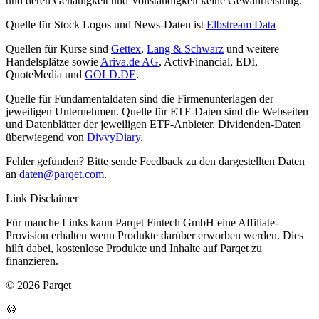
und deren Genauigkeit und Vollständigkeit keine Gewährleistung.
Quelle für Stock Logos und News-Daten ist
Elbstream Data
Quellen für Kurse sind
Gettex
,
Lang & Schwarz
und weitere
Handelsplätze sowie
Ariva.de AG
, ActivFinancial, EDI,
QuoteMedia und
GOLD.DE
.
Quelle für Fundamentaldaten sind die Firmenunterlagen der
jeweiligen Unternehmen. Quelle für ETF-Daten sind die Webseiten
und Datenblätter der jeweiligen ETF-Anbieter. Dividenden-Daten
überwiegend von
DivvyDiary
.
Fehler gefunden? Bitte sende Feedback zu den dargestellten Daten
an
daten@parqet.com
.
Link Disclaimer
Für manche Links kann Parqet Fintech GmbH eine Affiliate-
Provision erhalten wenn Produkte darüber erworben werden. Dies
hilft dabei, kostenlose Produkte und Inhalte auf Parqet zu
finanzieren.
© 2026 Parqet
🍪