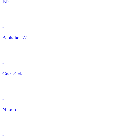
BP
-
Alphabet 'A'
-
Coca-Cola
-
Nikola
-