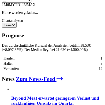
1M
6M
YTD
1J
5J
MAX
Kurse werden geladen...
Chartanalysen
Keine
Prognose
Das durchschnittliche Kursziel der Analysten beträgt
38,53
€
(
+
8.097,87
%
)
. Der Median liegt bei
21,62
€
(
+
4.500,00
%
)
.
Kaufen
1
Halten
8
Verkaufen
12
News
Zum News-Feed
Beyond Meat erwartet geringeren Verlust und
rückläufigen Umsatz im Quartal