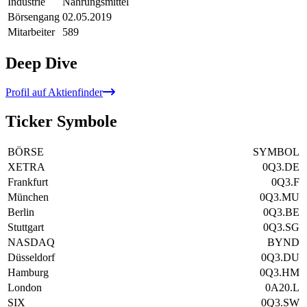
Industrie
Nahrungsmittel
Börsengang
02.05.2019
Mitarbeiter
589
Deep Dive
Profil auf Aktienfinder
Ticker Symbole
BÖRSE
SYMBOL
XETRA
0Q3.DE
Frankfurt
0Q3.F
München
0Q3.MU
Berlin
0Q3.BE
Stuttgart
0Q3.SG
NASDAQ
BYND
Düsseldorf
0Q3.DU
Hamburg
0Q3.HM
London
0A20.L
SIX
0Q3.SW