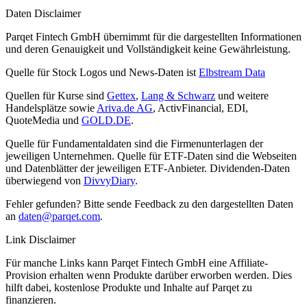
Daten Disclaimer
Parqet Fintech GmbH übernimmt für die dargestellten Informationen
und deren Genauigkeit und Vollständigkeit keine Gewährleistung.
Quelle für Stock Logos und News-Daten ist
Elbstream Data
Quellen für Kurse sind
Gettex
,
Lang & Schwarz
und weitere
Handelsplätze sowie
Ariva.de AG
, ActivFinancial, EDI,
QuoteMedia und
GOLD.DE
.
Quelle für Fundamentaldaten sind die Firmenunterlagen der
jeweiligen Unternehmen. Quelle für ETF-Daten sind die Webseiten
und Datenblätter der jeweiligen ETF-Anbieter. Dividenden-Daten
überwiegend von
DivvyDiary
.
Fehler gefunden? Bitte sende Feedback zu den dargestellten Daten
an
daten@parqet.com
.
Link Disclaimer
Für manche Links kann Parqet Fintech GmbH eine Affiliate-
Provision erhalten wenn Produkte darüber erworben werden. Dies
hilft dabei, kostenlose Produkte und Inhalte auf Parqet zu
finanzieren.