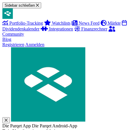
Sidebar schließen
Portfolio-Tracking
Watchlists
News Feed
Märkte
Dividendenkalender
Integrationen
Finanzrechner
Community
Blog
Registrieren
Anmelden
Die Parqet App
Die Parqet Android-App