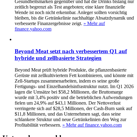
Gesundheitsmarken gegenüber und hat die Drinks bislang nur
zeitlich begrenzt als Test angeboten; eine klare finanzielle
Wende ist noch nicht erkennbar. Anleger sollten vorsichtig
bleiben, bis die Getränkelinie nachhaltige Absatzdynamik und
verbesserte Finanzergebnisse zeigt.
» Mehr auf
finance.yahoo.com
Beyond Meat setzt nach verbessertem Q1 auf
hybride und zellbasierte Strategien
Beyond Meat prüft hybride Produkte, die pflanzenbasierte
Gerüste mit zellkultiviertem Fett kombinieren, und könnte mit
Zell-Startups zusammenarbeiten, indem es seine große
Fertigungs- und Einzelhandelsinfrastruktur nutzt. Im Q1 2026
lagen die Umsätze bei $58,2 Millionen, die Bruttomarge
wurde mit 3,4% positiv und die betrieblichen Aufwendungen
fielen um 24,9% auf $43,1 Millionen. Der Nettoverlust
verringerte sich auf $28,5 Millionen, der Cash-Burn sank auf
$11,8 Millionen, und das Unternehmen sagt, dass seine
schlankere Struktur und neue Getränkelinien den Weg zur
Profitabilität verbessern.
» Mehr auf finance.yahoo.com