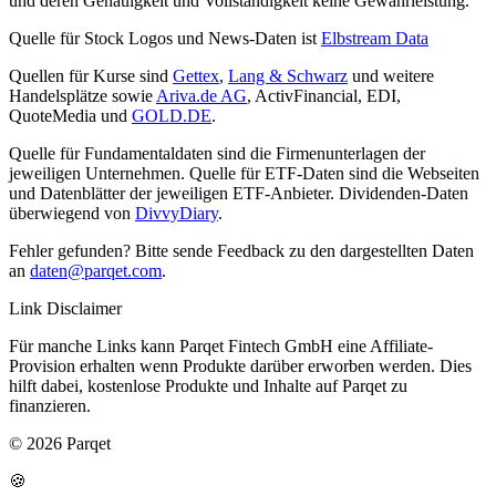
und deren Genauigkeit und Vollständigkeit keine Gewährleistung.
Quelle für Stock Logos und News-Daten ist
Elbstream Data
Quellen für Kurse sind
Gettex
,
Lang & Schwarz
und weitere
Handelsplätze sowie
Ariva.de AG
, ActivFinancial, EDI,
QuoteMedia und
GOLD.DE
.
Quelle für Fundamentaldaten sind die Firmenunterlagen der
jeweiligen Unternehmen. Quelle für ETF-Daten sind die Webseiten
und Datenblätter der jeweiligen ETF-Anbieter. Dividenden-Daten
überwiegend von
DivvyDiary
.
Fehler gefunden? Bitte sende Feedback zu den dargestellten Daten
an
daten@parqet.com
.
Link Disclaimer
Für manche Links kann Parqet Fintech GmbH eine Affiliate-
Provision erhalten wenn Produkte darüber erworben werden. Dies
hilft dabei, kostenlose Produkte und Inhalte auf Parqet zu
finanzieren.
© 2026 Parqet
🍪