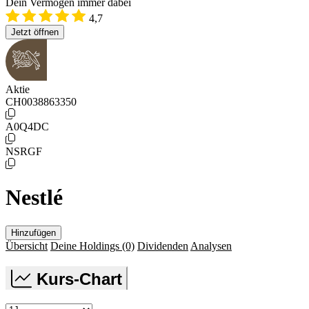
Dein Vermögen immer dabei
4,7
Jetzt öffnen
Aktie
CH0038863350
A0Q4DC
NSRGF
Nestlé
Hinzufügen
Übersicht
Deine Holdings
(0)
Dividenden
Analysen
Kurs-Chart