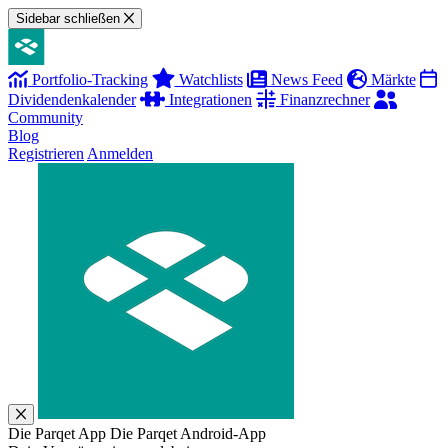
Sidebar schließen
Portfolio-Tracking
Watchlists
News Feed
Märkte
Dividendenkalender
Integrationen
Finanzrechner
Community
Blog
Registrieren
Anmelden
Die Parqet App
Die Parqet Android-App