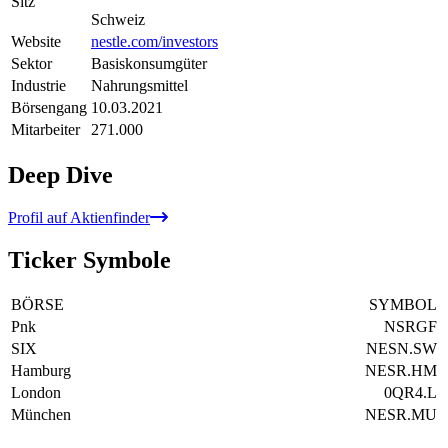
Sitz
Schweiz
Website
nestle.com/investors
Sektor
Basiskonsumgüter
Industrie
Nahrungsmittel
Börsengang
10.03.2021
Mitarbeiter
271.000
Deep Dive
Profil auf Aktienfinder
Ticker Symbole
BÖRSE
SYMBOL
Pnk
NSRGF
SIX
NESN.SW
Hamburg
NESR.HM
London
0QR4.L
München
NESR.MU