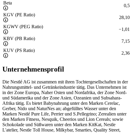
Beta
0,5
KGV (PE Ratio)
28,10
KGWV (PEG Ratio)
−
1,01
KBV (PB Ratio)
7,15
KUV (PS Ratio)
2,36
Unternehmensprofil
Die Nestlé AG ist zusammen mit ihren Tochtergesellschaften in der
Nahrungsmittel- und Getränkeindustrie tätig. Das Unternehmen ist
in der Zone Europa, Naher Osten und Nordafrika, der Zone Nord-
und Südamerika und der Zone Asien, Ozeanien und Subsahara-
Afrika tätig. Es bietet Babynahrung unter den Marken Cerelac,
Gerber, Nido und NaturNes an; abgefülltes Wasser unter den
Marken Nestlé Pure Life, Perrier und S.Pellegrino; Zerealien unter
den Marken Fitness, Nesquik, Cheerios und Lion Cereals; sowie
Schokolade und Süßwaren unter den Marken KitKat, Nestle
L'atelier, Nestle Toll House, Milkybar, Smarties, Quality Street,