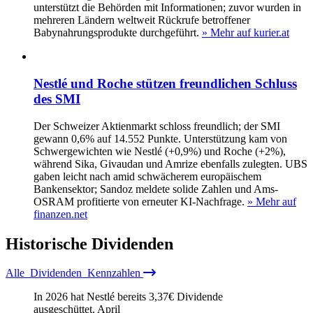
unterstützt die Behörden mit Informationen; zuvor wurden in
mehreren Ländern weltweit Rückrufe betroffener
Babynahrungsprodukte durchgeführt.
» Mehr auf kurier.at
Nestlé und Roche stützen freundlichen Schluss
des SMI
Der Schweizer Aktienmarkt schloss freundlich; der SMI
gewann 0,6% auf 14.552 Punkte. Unterstützung kam von
Schwergewichten wie Nestlé (+0,9%) und Roche (+2%),
während Sika, Givaudan und Amrize ebenfalls zulegten. UBS
gaben leicht nach amid schwächerem europäischem
Bankensektor; Sandoz meldete solide Zahlen und Ams-
OSRAM profitierte von erneuter KI-Nachfrage.
» Mehr auf
finanzen.net
Historische
Dividenden
Alle
Dividenden
Kennzahlen
In 2026 hat Nestlé bereits
3,37
€
Dividende
ausgeschüttet.
April