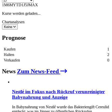
1M
6M
YTD
1J
5J
MAX
Kurse werden geladen...
Chartanalysen
Keine
Prognose
Kaufen
1
Halten
2
Verkaufen
0
News
Zum News-Feed
Nestlé im Fokus nach Rückruf verunreinigter
Babynahrung und Anzeige
In Babynahrung von Nestlé wurde das Bakteriengift Cereulid
entdeckt, was im Jänner zu öffentlichen Rückrufen