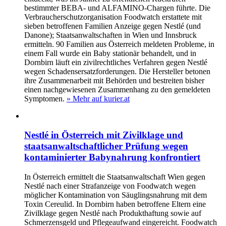
bestimmter BEBA- und ALFAMINO-Chargen führte. Die
Verbraucherschutzorganisation Foodwatch erstattete mit
sieben betroffenen Familien Anzeige gegen Nestlé (und
Danone); Staatsanwaltschaften in Wien und Innsbruck
ermitteln. 90 Familien aus Österreich meldeten Probleme, in
einem Fall wurde ein Baby stationär behandelt, und in
Dornbirn läuft ein zivilrechtliches Verfahren gegen Nestlé
wegen Schadensersatzforderungen. Die Hersteller betonen
ihre Zusammenarbeit mit Behörden und bestreiten bisher
einen nachgewiesenen Zusammenhang zu den gemeldeten
Symptomen.
» Mehr auf kurier.at
Nestlé in Österreich mit Zivilklage und
staatsanwaltschaftlicher Prüfung wegen
kontaminierter Babynahrung konfrontiert
In Österreich ermittelt die Staatsanwaltschaft Wien gegen
Nestlé nach einer Strafanzeige von Foodwatch wegen
möglicher Kontamination von Säuglingsnahrung mit dem
Toxin Cereulid. In Dornbirn haben betroffene Eltern eine
Zivilklage gegen Nestlé nach Produkthaftung sowie auf
Schmerzensgeld und Pflegeaufwand eingereicht. Foodwatch