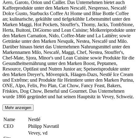
Aero, Garoto, Orion und Cailler. Das Unternehmen bietet auch
Kaffeeprodukte unter den Marken Nescafé, Nespresso, Nescafé
Dolce Gusto, Starbucks Coffee At Home und Blue Bottle Coffee
an; kulinarische, gekühlte und tiefgekühlte Lebensmittel unter den
Marken Maggi, Hot Pockets, Stouffer's, Thomy, Jacks, TombStone,
Herta, Buitoni, DiGiorno und Lean Cuisine; Molkereiprodukte unter
den Marken Carnation, Nido, Coffee-Mate und La Laitière; sowie
Getränke unter den Marken Nesquik, Nestea, Nescafé und Milo.
Darüber hinaus bietet das Unternehmen Nahrungsmittel unter den
Markennamen Milo, Nescafé, Maggi, Chef, Nestea, Stouffer's,
Chef-Mate, Sjora, Minor's und Lean Cuisine sowie Produkte für die
Gesundheitsernährung unter den Marken Boost, Peptamen,
Resource, Optifast und Nutren Junior an; Speiseeisprodukte unter
den Marken Dreyer's, Mövenpick, Häagen-Dazs, Nestlé Ice Cream
und Extrême; und Produkte für Heimtiere unter den Marken Purina,
ONE, Alpo, Felix, Pro Plan, Cat Chow, Fancy Feast, Bakers,
Friskies, Dog Chow, Beneful und Gourmet. Das Unternehmen
wurde 1866 gegründet und hat seinen Hauptsitz in Vevey, Schweiz.
Mehr anzeigen
Name
Nestlé
CEO
Philipp Navratil
Vevey, vd