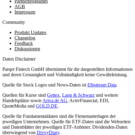
Partnerprogramm
AGB
Impressum
Community
Produkt Updates
Changelog
Feedback
Diskussionen
Daten Disclaimer
Parqet Fintech GmbH übernimmt für die dargestellten Informationen
und deren Genauigkeit und Vollständigkeit keine Gewährleistung.
Quelle für Stock Logos und News-Daten ist
Elbstream Data
Quellen für Kurse sind
Gettex
,
Lang & Schwarz
und weitere
Handelsplätze sowie
Ariva.de AG
, ActivFinancial, EDI,
QuoteMedia und
GOLD.DE
.
Quelle für Fundamentaldaten sind die Firmenunterlagen der
jeweiligen Unternehmen. Quelle für ETF-Daten sind die Webseiten
und Datenblätter der jeweiligen ETF-Anbieter. Dividenden-Daten
überwiegend von
DivvyDiary
.