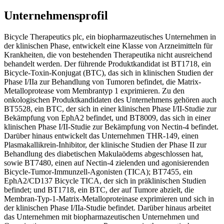
Unternehmensprofil
Bicycle Therapeutics plc, ein biopharmazeutisches Unternehmen in
der klinischen Phase, entwickelt eine Klasse von Arzneimitteln für
Krankheiten, die von bestehenden Therapeutika nicht ausreichend
behandelt werden. Der führende Produktkandidat ist BT1718, ein
Bicycle-Toxin-Konjugat (BTC), das sich in klinischen Studien der
Phase I/IIa zur Behandlung von Tumoren befindet, die Matrix-
Metalloprotease vom Membrantyp 1 exprimieren. Zu den
onkologischen Produktkandidaten des Unternehmens gehören auch
BT5528, ein BTC, der sich in einer klinischen Phase I/II-Studie zur
Bekämpfung von EphA2 befindet, und BT8009, das sich in einer
klinischen Phase I/II-Studie zur Bekämpfung von Nectin-4 befindet.
Darüber hinaus entwickelt das Unternehmen THR-149, einen
Plasmakallikrein-Inhibitor, der klinische Studien der Phase II zur
Behandlung des diabetischen Makulaödems abgeschlossen hat,
sowie BT7480, einen auf Nectin-4 zielenden und agonisierenden
Bicycle-Tumor-Immunzell-Agonisten (TICA); BT7455, ein
EphA2/CD137 Bicycle TICA, der sich in präklinischen Studien
befindet; und BT1718, ein BTC, der auf Tumore abzielt, die
Membran-Typ-1-Matrix-Metalloproteinase exprimieren und sich in
der klinischen Phase I/IIa-Studie befindet. Darüber hinaus arbeitet
das Unternehmen mit biopharmazeutischen Unternehmen und