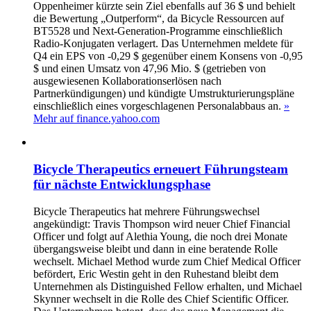
Oppenheimer kürzte sein Ziel ebenfalls auf 36 $ und behielt
die Bewertung „Outperform“, da Bicycle Ressourcen auf
BT5528 und Next‑Generation‑Programme einschließlich
Radio‑Konjugaten verlagert. Das Unternehmen meldete für
Q4 ein EPS von -0,29 $ gegenüber einem Konsens von -0,95
$ und einen Umsatz von 47,96 Mio. $ (getrieben von
ausgewiesenen Kollaborationserlösen nach
Partnerkündigungen) und kündigte Umstrukturierungspläne
einschließlich eines vorgeschlagenen Personalabbaus an.
»
Mehr auf finance.yahoo.com
Bicycle Therapeutics erneuert Führungsteam
für nächste Entwicklungsphase
Bicycle Therapeutics hat mehrere Führungswechsel
angekündigt: Travis Thompson wird neuer Chief Financial
Officer und folgt auf Alethia Young, die noch drei Monate
übergangsweise bleibt und dann in eine beratende Rolle
wechselt. Michael Method wurde zum Chief Medical Officer
befördert, Eric Westin geht in den Ruhestand bleibt dem
Unternehmen als Distinguished Fellow erhalten, und Michael
Skynner wechselt in die Rolle des Chief Scientific Officer.