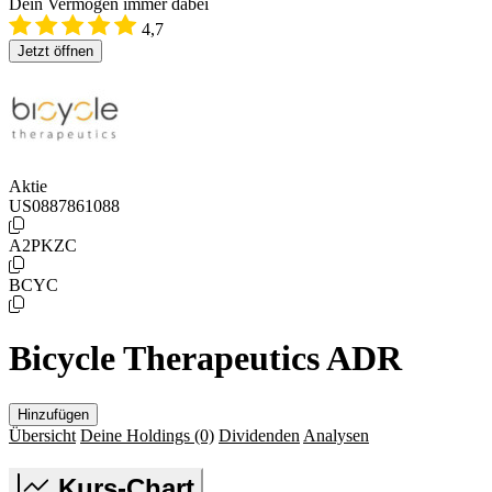
Dein Vermögen immer dabei
4,7
Jetzt öffnen
Aktie
US0887861088
A2PKZC
BCYC
Bicycle Therapeutics ADR
Hinzufügen
Übersicht
Deine Holdings
(0)
Dividenden
Analysen
Kurs-Chart