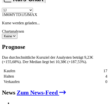
1M
6M
YTD
1J
5J
MAX
Kurse werden geladen...
Chartanalysen
Keine
Prognose
Das durchschnittliche Kursziel der Analysten beträgt
9,23
€
(
+
155,68
%
)
. Der Median liegt bei
10,38
€
(
+
187,53
%
)
.
Kaufen
17
Halten
4
Verkaufen
0
News
Zum News-Feed