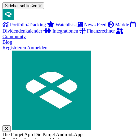
Sidebar schließen
Portfolio-Tracking
Watchlists
News Feed
Märkte
Dividendenkalender
Integrationen
Finanzrechner
Community
Blog
Registrieren
Anmelden
Die Parqet App
Die Parqet Android-App