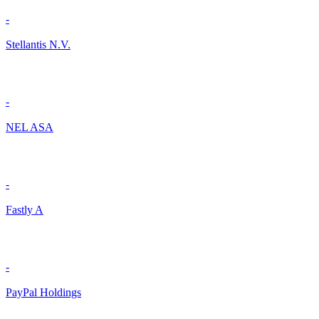
-
Stellantis N.V.
-
NEL ASA
-
Fastly A
-
PayPal Holdings