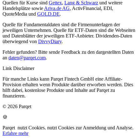
Quellen für Kurse sind
Gettex
,
Lang & Schwarz
und weitere
Handelsplätze sowie
Ariva.de AG
, ActivFinancial, EDI,
QuoteMedia und
GOLD.DE
.
Quelle für Fundamentaldaten sind die Firmenunterlagen der
jeweiligen Unternehmen. Quelle für ETF-Daten sind die Webseiten
und Datenblätter der jeweiligen ETF-Anbieter. Dividenden-Daten
überwiegend von
DivvyDiary
.
Fehler gefunden? Bitte sende Feedback zu den dargestellten Daten
an
daten@parqet.com
.
Link Disclaimer
Für manche Links kann Parqet Fintech GmbH eine Affiliate-
Provision erhalten wenn Produkte darüber erworben werden. Dies
hilft dabei, kostenlose Produkte und Inhalte auf Parqet zu
finanzieren.
© 2026 Parqet
🍪
Parqet
nutzt Cookies.
nutzt Cookies zur Anmeldung und Analyse.
Erfahre mehr