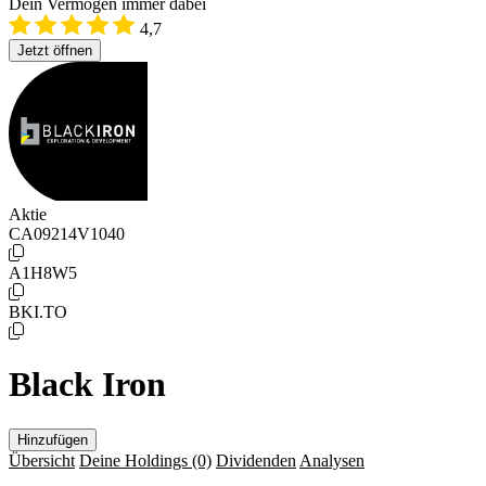
Dein Vermögen immer dabei
4,7
Jetzt öffnen
Aktie
CA09214V1040
A1H8W5
BKI.TO
Black Iron
Hinzufügen
Übersicht
Deine Holdings
(0)
Dividenden
Analysen