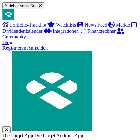
Sidebar schließen
Portfolio-Tracking
Watchlists
News Feed
Märkte
Dividendenkalender
Integrationen
Finanzrechner
Community
Blog
Registrieren
Anmelden
Die Parqet App
Die Parqet Android-App