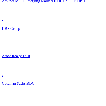
Amundi MSCI Emerging Markets II UCITS ETF DIST
-
DBS Group
-
Arbor Realty Trust
-
Goldman Sachs BDC
-