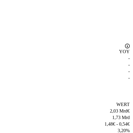
YOY
-
-
-
-
WERT
2,03 Mrd
€
1,73 Mrd
1,48
€
-
0,54
€
3,20
%