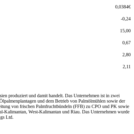
0,0384
€
-0,24
15,00
0,67
2,80
2,11
ien produziert und damit handelt. Das Unternehmen ist in zwei
on Ölpalmenplantagen und dem Betrieb von Palmölmühlen sowie der
rbeitung von frischen Palmfruchtbündeln (FFB) zu CPO und PK sowie
tral-Kalimantan, West-Kalimantan und Riau. Das Unternehmen wurde
ngs Ltd.