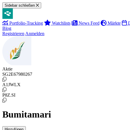
Sidebar schließen
Portfolio-Tracking
Watchlists
News Feed
Märkte
D
Blog
Registrieren
Anmelden
Aktie
SG2E67980267
A1JWLX
P8Z.SI
Bumitamari
Hinzufügen