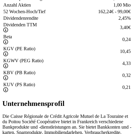
Anzahl Aktien
1,00 Mio
52 Wochen-Hoch/Tief
162,24
€
-
99,00
€
Dividendenrendite
2,45
%
Dividenden TTM
3,40
€
Beta
0,24
KGV (PE Ratio)
10,45
KGWV (PEG Ratio)
4,33
KBV (PB Ratio)
0,32
KUV (PS Ratio)
0,21
Unternehmensprofil
Die Caisse Régionale de Crédit Agricole Mutuel de La Touraine et
du Poitou Société Coopérative bietet in Frankreich verschiedene
Bankprodukte und -dienstleistungen an. Sie bietet Bankkonten und -
karten, Sparprodukte, Immobiliendarlehen, Verbraucherkredite,