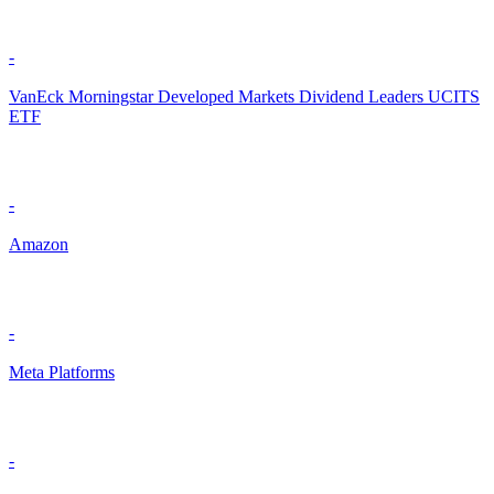
-
VanEck Morningstar Developed Markets Dividend Leaders UCITS
ETF
-
Amazon
-
Meta Platforms
-