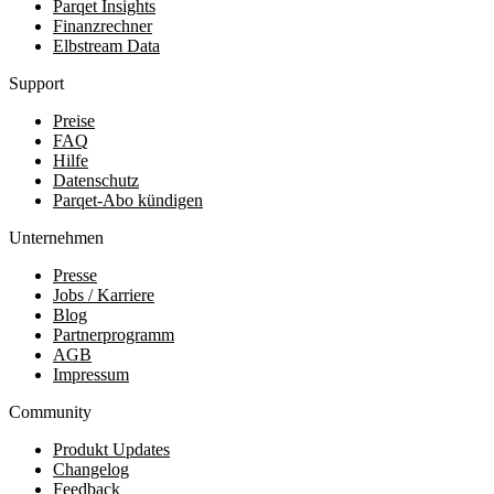
Parqet Insights
Finanzrechner
Elbstream Data
Support
Preise
FAQ
Hilfe
Datenschutz
Parqet-Abo kündigen
Unternehmen
Presse
Jobs / Karriere
Blog
Partnerprogramm
AGB
Impressum
Community
Produkt Updates
Changelog
Feedback