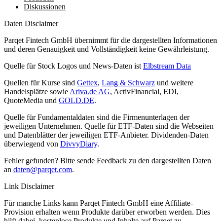
Diskussionen
Daten Disclaimer
Parqet Fintech GmbH übernimmt für die dargestellten Informationen
und deren Genauigkeit und Vollständigkeit keine Gewährleistung.
Quelle für Stock Logos und News-Daten ist
Elbstream Data
Quellen für Kurse sind
Gettex
,
Lang & Schwarz
und weitere
Handelsplätze sowie
Ariva.de AG
, ActivFinancial, EDI,
QuoteMedia und
GOLD.DE
.
Quelle für Fundamentaldaten sind die Firmenunterlagen der
jeweiligen Unternehmen. Quelle für ETF-Daten sind die Webseiten
und Datenblätter der jeweiligen ETF-Anbieter. Dividenden-Daten
überwiegend von
DivvyDiary
.
Fehler gefunden? Bitte sende Feedback zu den dargestellten Daten
an
daten@parqet.com
.
Link Disclaimer
Für manche Links kann Parqet Fintech GmbH eine Affiliate-
Provision erhalten wenn Produkte darüber erworben werden. Dies
hilft dabei, kostenlose Produkte und Inhalte auf Parqet zu