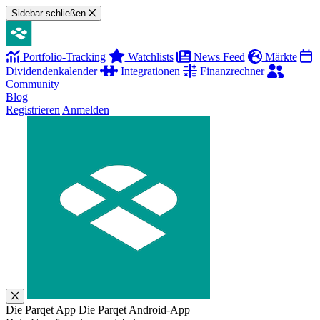
Sidebar schließen
Portfolio-Tracking
Watchlists
News Feed
Märkte
Dividendenkalender
Integrationen
Finanzrechner
Community
Blog
Registrieren
Anmelden
Die Parqet App
Die Parqet Android-App