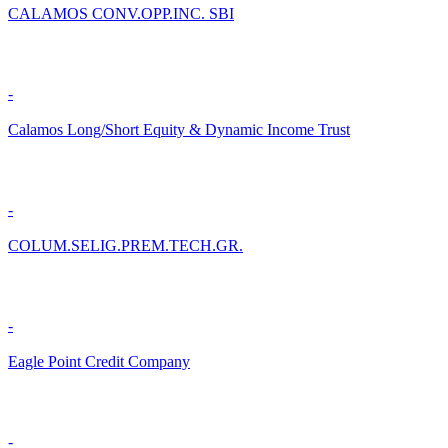
CALAMOS CONV.OPP.INC. SBI
-
Calamos Long/Short Equity & Dynamic Income Trust
-
COLUM.SELIG.PREM.TECH.GR.
-
Eagle Point Credit Company
-