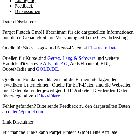
Changelog
Feedback
Diskussionen
Daten Disclaimer
Parqet Fintech GmbH übernimmt für die dargestellten Informationen
und deren Genauigkeit und Vollständigkeit keine Gewährleistung.
Quelle für Stock Logos und News-Daten ist
Elbstream Data
Quellen für Kurse sind
Gettex
,
Lang & Schwarz
und weitere
Handelsplätze sowie
Ariva.de AG
, ActivFinancial, EDI,
QuoteMedia und
GOLD.DE
.
Quelle für Fundamentaldaten sind die Firmenunterlagen der
jeweiligen Unternehmen. Quelle für ETF-Daten sind die Webseiten
und Datenblätter der jeweiligen ETF-Anbieter. Dividenden-Daten
überwiegend von
DivvyDiary
.
Fehler gefunden? Bitte sende Feedback zu den dargestellten Daten
an
daten@parqet.com
.
Link Disclaimer
Für manche Links kann Parqet Fintech GmbH eine Affiliate-