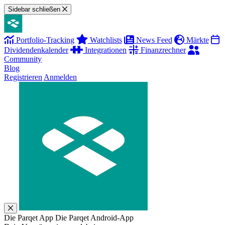
Sidebar schließen
Portfolio-Tracking
Watchlists
News Feed
Märkte
Dividendenkalender
Integrationen
Finanzrechner
Community
Blog
Registrieren
Anmelden
Die Parqet App
Die Parqet Android-App