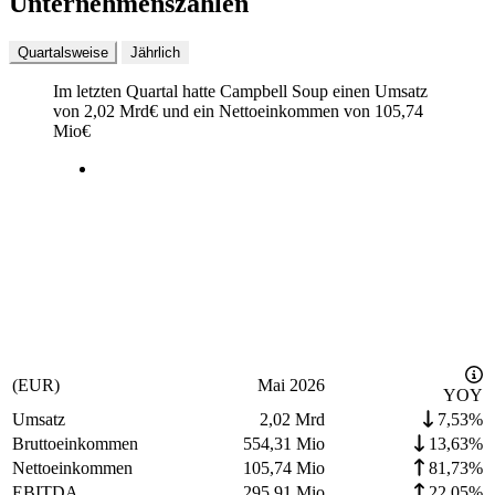
Unternehmenszahlen
Quartalsweise
Jährlich
Im letzten
Quartal
hatte Campbell Soup einen Umsatz
von
2,02 Mrd
€
und ein Nettoeinkommen von
105,74
Mio
€
(EUR)
Mai 2026
YOY
Umsatz
2,02 Mrd
7,53%
Bruttoeinkommen
554,31 Mio
13,63%
Nettoeinkommen
105,74 Mio
81,73%
EBITDA
295,91 Mio
22,05%