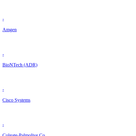
-
Amgen
-
BioNTech (ADR)
-
Cisco Systems
-
Colgate-Palmolive Co.