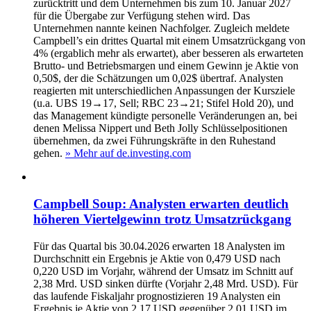
zurücktritt und dem Unternehmen bis zum 10. Januar 2027
für die Übergabe zur Verfügung stehen wird. Das
Unternehmen nannte keinen Nachfolger. Zugleich meldete
Campbell’s ein drittes Quartal mit einem Umsatzrückgang von
4% (ergablich mehr als erwartet), aber besseren als erwarteten
Brutto- und Betriebsmargen und einem Gewinn je Aktie von
0,50$, der die Schätzungen um 0,02$ übertraf. Analysten
reagierten mit unterschiedlichen Anpassungen der Kursziele
(u.a. UBS 19→17, Sell; RBC 23→21; Stifel Hold 20), und
das Management kündigte personelle Veränderungen an, bei
denen Melissa Nippert und Beth Jolly Schlüsselpositionen
übernehmen, da zwei Führungskräfte in den Ruhestand
gehen.
» Mehr auf de.investing.com
Campbell Soup: Analysten erwarten deutlich
höheren Viertelgewinn trotz Umsatzrückgang
Für das Quartal bis 30.04.2026 erwarten 18 Analysten im
Durchschnitt ein Ergebnis je Aktie von 0,479 USD nach
0,220 USD im Vorjahr, während der Umsatz im Schnitt auf
2,38 Mrd. USD sinken dürfte (Vorjahr 2,48 Mrd. USD). Für
das laufende Fiskaljahr prognostizieren 19 Analysten ein
Ergebnis je Aktie von 2,17 USD gegenüber 2,01 USD im