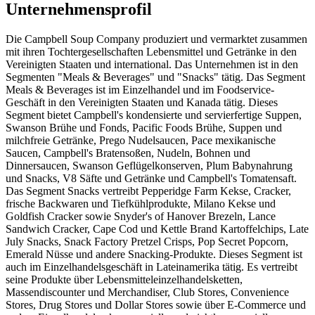
Unternehmensprofil
Die Campbell Soup Company produziert und vermarktet zusammen
mit ihren Tochtergesellschaften Lebensmittel und Getränke in den
Vereinigten Staaten und international. Das Unternehmen ist in den
Segmenten "Meals & Beverages" und "Snacks" tätig. Das Segment
Meals & Beverages ist im Einzelhandel und im Foodservice-
Geschäft in den Vereinigten Staaten und Kanada tätig. Dieses
Segment bietet Campbell's kondensierte und servierfertige Suppen,
Swanson Brühe und Fonds, Pacific Foods Brühe, Suppen und
milchfreie Getränke, Prego Nudelsaucen, Pace mexikanische
Saucen, Campbell's Bratensoßen, Nudeln, Bohnen und
Dinnersaucen, Swanson Geflügelkonserven, Plum Babynahrung
und Snacks, V8 Säfte und Getränke und Campbell's Tomatensaft.
Das Segment Snacks vertreibt Pepperidge Farm Kekse, Cracker,
frische Backwaren und Tiefkühlprodukte, Milano Kekse und
Goldfish Cracker sowie Snyder's of Hanover Brezeln, Lance
Sandwich Cracker, Cape Cod und Kettle Brand Kartoffelchips, Late
July Snacks, Snack Factory Pretzel Crisps, Pop Secret Popcorn,
Emerald Nüsse und andere Snacking-Produkte. Dieses Segment ist
auch im Einzelhandelsgeschäft in Lateinamerika tätig. Es vertreibt
seine Produkte über Lebensmitteleinzelhandelsketten,
Massendiscounter und Merchandiser, Club Stores, Convenience
Stores, Drug Stores und Dollar Stores sowie über E-Commerce und