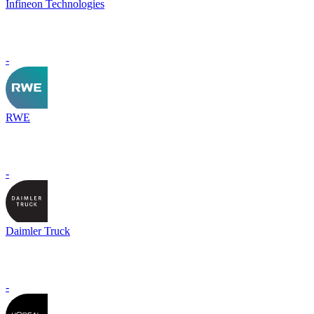
Infineon Technologies
-
RWE
-
Daimler Truck
-