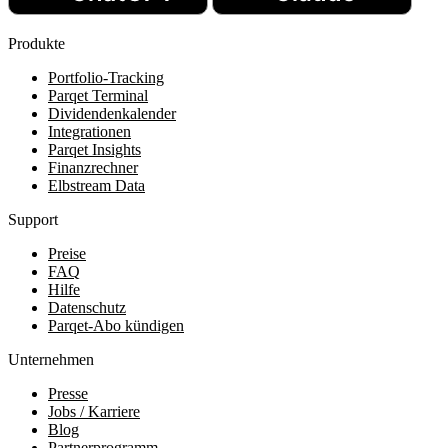
Produkte
Portfolio-Tracking
Parqet Terminal
Dividendenkalender
Integrationen
Parqet Insights
Finanzrechner
Elbstream Data
Support
Preise
FAQ
Hilfe
Datenschutz
Parqet-Abo kündigen
Unternehmen
Presse
Jobs / Karriere
Blog
Partnerprogramm