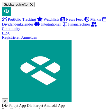
Sidebar schließen
Portfolio-Tracking
Watchlists
News Feed
Märkte
Dividendenkalender
Integrationen
Finanzrechner
Community
Blog
Registrieren
Anmelden
Die Parqet App
Die Parqet Android-App