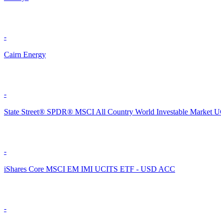
-
Cairn Energy
-
State Street® SPDR® MSCI All Country World Investable Market 
-
iShares Core MSCI EM IMI UCITS ETF - USD ACC
-