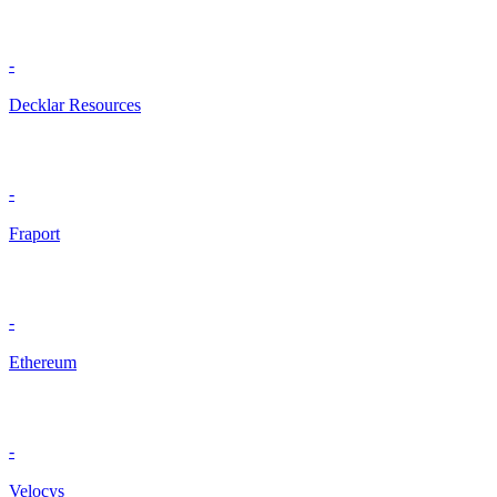
-
Decklar Resources
-
Fraport
-
Ethereum
-
Velocys