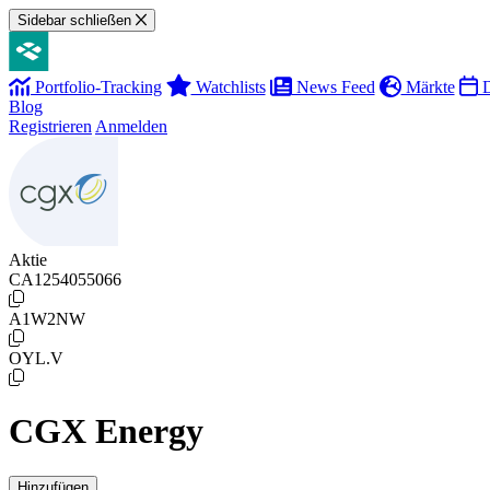
Sidebar schließen
Portfolio-Tracking
Watchlists
News Feed
Märkte
D
Blog
Registrieren
Anmelden
Aktie
CA1254055066
A1W2NW
OYL.V
CGX Energy
Hinzufügen