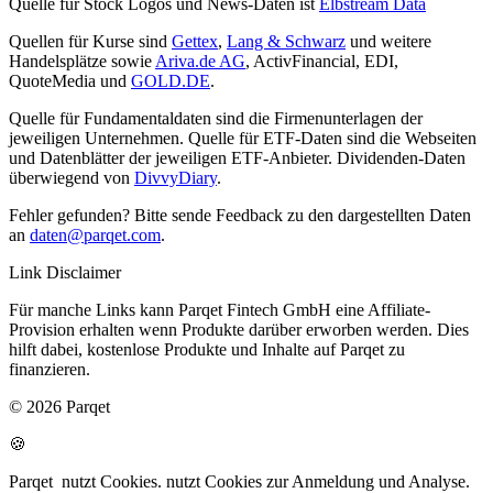
Quelle für Stock Logos und News-Daten ist
Elbstream Data
Quellen für Kurse sind
Gettex
,
Lang & Schwarz
und weitere
Handelsplätze sowie
Ariva.de AG
, ActivFinancial, EDI,
QuoteMedia und
GOLD.DE
.
Quelle für Fundamentaldaten sind die Firmenunterlagen der
jeweiligen Unternehmen. Quelle für ETF-Daten sind die Webseiten
und Datenblätter der jeweiligen ETF-Anbieter. Dividenden-Daten
überwiegend von
DivvyDiary
.
Fehler gefunden? Bitte sende Feedback zu den dargestellten Daten
an
daten@parqet.com
.
Link Disclaimer
Für manche Links kann Parqet Fintech GmbH eine Affiliate-
Provision erhalten wenn Produkte darüber erworben werden. Dies
hilft dabei, kostenlose Produkte und Inhalte auf Parqet zu
finanzieren.
© 2026 Parqet
🍪
Parqet
nutzt Cookies.
nutzt Cookies zur Anmeldung und Analyse.