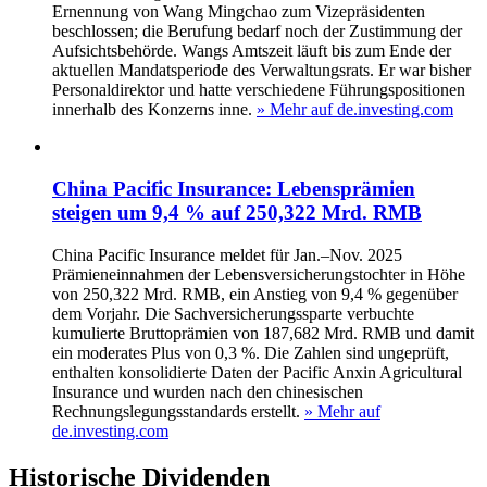
Ernennung von Wang Mingchao zum Vizepräsidenten
beschlossen; die Berufung bedarf noch der Zustimmung der
Aufsichtsbehörde. Wangs Amtszeit läuft bis zum Ende der
aktuellen Mandatsperiode des Verwaltungsrats. Er war bisher
Personaldirektor und hatte verschiedene Führungspositionen
innerhalb des Konzerns inne.
» Mehr auf de.investing.com
China Pacific Insurance: Lebensprämien
steigen um 9,4 % auf 250,322 Mrd. RMB
China Pacific Insurance meldet für Jan.–Nov. 2025
Prämieneinnahmen der Lebensversicherungstochter in Höhe
von 250,322 Mrd. RMB, ein Anstieg von 9,4 % gegenüber
dem Vorjahr. Die Sachversicherungssparte verbuchte
kumulierte Bruttoprämien von 187,682 Mrd. RMB und damit
ein moderates Plus von 0,3 %. Die Zahlen sind ungeprüft,
enthalten konsolidierte Daten der Pacific Anxin Agricultural
Insurance und wurden nach den chinesischen
Rechnungslegungsstandards erstellt.
» Mehr auf
de.investing.com
Historische
Dividenden