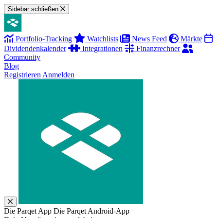
Sidebar schließen
Portfolio-Tracking
Watchlists
News Feed
Märkte
Dividendenkalender
Integrationen
Finanzrechner
Community
Blog
Registrieren
Anmelden
Die Parqet App
Die Parqet Android-App