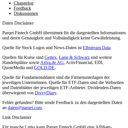
Changelog
Feedback
Diskussionen
Daten Disclaimer
Parqet Fintech GmbH übernimmt für die dargestellten Informationen
und deren Genauigkeit und Vollständigkeit keine Gewährleistung.
Quelle für Stock Logos und News-Daten ist
Elbstream Data
Quellen für Kurse sind
Gettex
,
Lang & Schwarz
und weitere
Handelsplätze sowie
Ariva.de AG
, ActivFinancial, EDI,
QuoteMedia und
GOLD.DE
.
Quelle für Fundamentaldaten sind die Firmenunterlagen der
jeweiligen Unternehmen. Quelle für ETF-Daten sind die Webseiten
und Datenblätter der jeweiligen ETF-Anbieter. Dividenden-Daten
überwiegend von
DivvyDiary
.
Fehler gefunden? Bitte sende Feedback zu den dargestellten Daten
an
daten@parqet.com
.
Link Disclaimer
Für manche Links kann Parqet Fintech GmbH eine Affiliate-