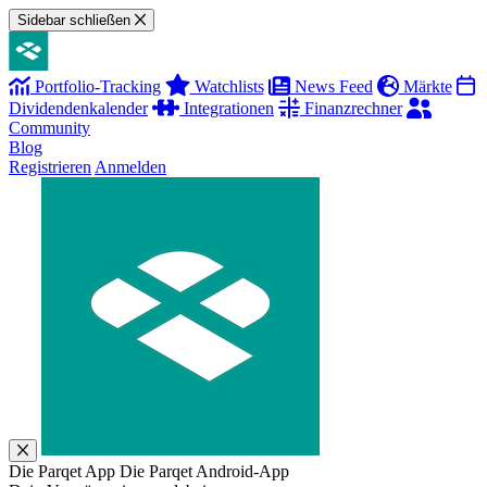
Sidebar schließen
Portfolio-Tracking
Watchlists
News Feed
Märkte
Dividendenkalender
Integrationen
Finanzrechner
Community
Blog
Registrieren
Anmelden
Die Parqet App
Die Parqet Android-App