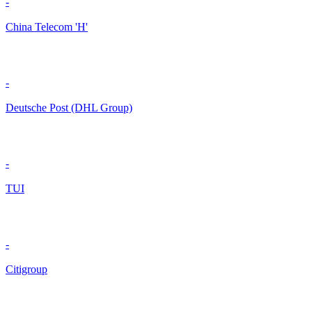
-
China Telecom 'H'
-
Deutsche Post (DHL Group)
-
TUI
-
Citigroup