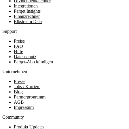
Dividendenkalender
Integrationen
Parqet Insights
Finanzrechner
Elbstream Data
Support
Preise
FAQ
Hilfe
Datenschutz
Parqet-Abo kündigen
Unternehmen
Presse
Jobs / Karriere
Blog
Partnerprogramm
AGB
Impressum
Community
Produkt Updates