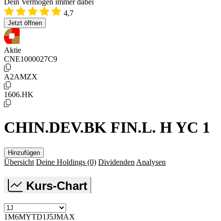
Dein Vermögen immer dabei
4,7
Jetzt öffnen
Aktie
CNE1000027C9
A2AMZX
1606.HK
CHIN.DEV.BK FIN.L. H YC 1
Hinzufügen
Übersicht
Deine Holdings
(0)
Dividenden
Analysen
Kurs-Chart
1M
6M
YTD
1J
5J
MAX