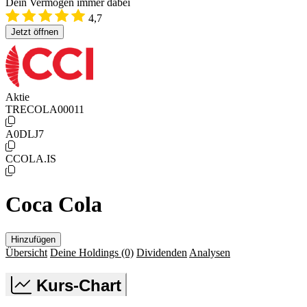
Dein Vermögen immer dabei
4,7
Jetzt öffnen
Aktie
TRECOLA00011
A0DLJ7
CCOLA.IS
Coca Cola
Hinzufügen
Übersicht
Deine Holdings
(0)
Dividenden
Analysen
Kurs-Chart