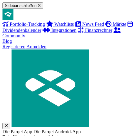
Sidebar schließen
Portfolio-Tracking
Watchlists
News Feed
Märkte
Dividendenkalender
Integrationen
Finanzrechner
Community
Blog
Registrieren
Anmelden
Die Parqet App
Die Parqet Android-App