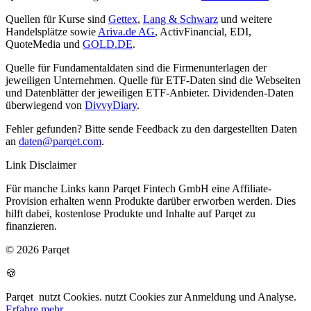
Quellen für Kurse sind
Gettex
,
Lang & Schwarz
und weitere
Handelsplätze sowie
Ariva.de AG
, ActivFinancial, EDI,
QuoteMedia und
GOLD.DE
.
Quelle für Fundamentaldaten sind die Firmenunterlagen der
jeweiligen Unternehmen. Quelle für ETF-Daten sind die Webseiten
und Datenblätter der jeweiligen ETF-Anbieter. Dividenden-Daten
überwiegend von
DivvyDiary
.
Fehler gefunden? Bitte sende Feedback zu den dargestellten Daten
an
daten@parqet.com
.
Link Disclaimer
Für manche Links kann Parqet Fintech GmbH eine Affiliate-
Provision erhalten wenn Produkte darüber erworben werden. Dies
hilft dabei, kostenlose Produkte und Inhalte auf Parqet zu
finanzieren.
© 2026 Parqet
🍪
Parqet
nutzt Cookies.
nutzt Cookies zur Anmeldung und Analyse.
Erfahre mehr