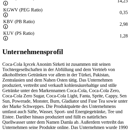
14,23
KGWV (PEG Ratio)
0,35
KBV (PB Ratio)
2,98
KUV (PS Ratio)
1,28
Unternehmensprofil
Coca-Cola Içecek Anonim Sirketi ist zusammen mit seinen
Tochtergesellschaften in der Abfüllung und dem Vertrieb von
alkoholfreien Getränken vor allem in der Türkei, Pakistan,
Zentralasien und dem Nahen Osten tätig. Das Unternehmen
produziert, vertreibt und verkauft kohlensäurehaltige und stille
Getränke unter den Markennamen Coca-Cola, Coca-Cola Zero,
Coca-Cola Zero Sugar, Coca-Cola Light, Fanta, Sprite, Cappy, Sen
Sun, Powerade, Monster, Burn, Gladiator und Fuse Tea sowie unter
der Marke Schweppes. Die Produktpalette des Unternehmens
umfasst auch Säfte, Wasser, Sport- und Energiegetränke, Tee und
Eistee. Darüber hinaus produziert und füllt es natürliches
Quellwasser unter dem Namen Damla ab. Außerdem vertreibt das
Unternehmen seine Produkte online. Das Unternehmen wurde 1990