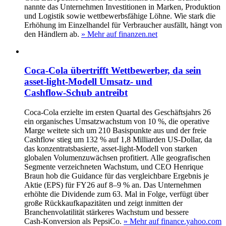
nannte das Unternehmen Investitionen in Marken, Produktion
und Logistik sowie wettbewerbsfähige Löhne. Wie stark die
Erhöhung im Einzelhandel für Verbraucher ausfällt, hängt von
den Händlern ab.
» Mehr auf finanzen.net
Coca-Cola übertrifft Wettbewerber, da sein
asset-light‑Modell Umsatz- und
Cashflow‑Schub antreibt
Coca‑Cola erzielte im ersten Quartal des Geschäftsjahrs 26
ein organisches Umsatzwachstum von 10 %, die operative
Marge weitete sich um 210 Basispunkte aus und der freie
Cashflow stieg um 132 % auf 1,8 Milliarden US‑Dollar, da
das konzentratsbasierte, asset‑light‑Modell von starken
globalen Volumenzuwächsen profitiert. Alle geografischen
Segmente verzeichneten Wachstum, und CEO Henrique
Braun hob die Guidance für das vergleichbare Ergebnis je
Aktie (EPS) für FY26 auf 8–9 % an. Das Unternehmen
erhöhte die Dividende zum 63. Mal in Folge, verfügt über
große Rückkaufkapazitäten und zeigt inmitten der
Branchenvolatilität stärkeres Wachstum und bessere
Cash‑Konversion als PepsiCo.
» Mehr auf finance.yahoo.com