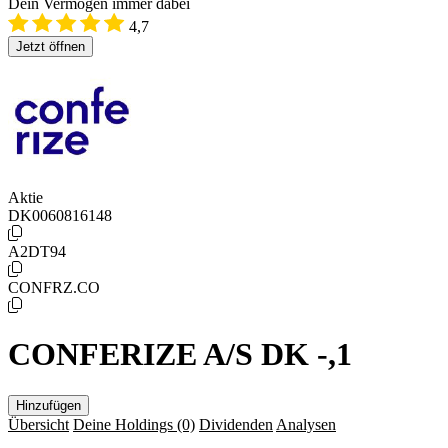
Dein Vermögen immer dabei
4,7
Jetzt öffnen
Aktie
DK0060816148
A2DT94
CONFRZ.CO
CONFERIZE A/S DK -,1
Hinzufügen
Übersicht
Deine Holdings
(0)
Dividenden
Analysen