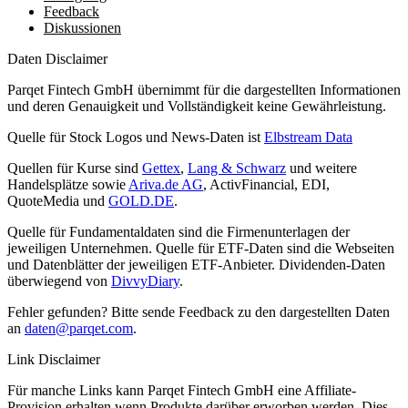
Feedback
Diskussionen
Daten Disclaimer
Parqet Fintech GmbH übernimmt für die dargestellten Informationen
und deren Genauigkeit und Vollständigkeit keine Gewährleistung.
Quelle für Stock Logos und News-Daten ist
Elbstream Data
Quellen für Kurse sind
Gettex
,
Lang & Schwarz
und weitere
Handelsplätze sowie
Ariva.de AG
, ActivFinancial, EDI,
QuoteMedia und
GOLD.DE
.
Quelle für Fundamentaldaten sind die Firmenunterlagen der
jeweiligen Unternehmen. Quelle für ETF-Daten sind die Webseiten
und Datenblätter der jeweiligen ETF-Anbieter. Dividenden-Daten
überwiegend von
DivvyDiary
.
Fehler gefunden? Bitte sende Feedback zu den dargestellten Daten
an
daten@parqet.com
.
Link Disclaimer
Für manche Links kann Parqet Fintech GmbH eine Affiliate-
Provision erhalten wenn Produkte darüber erworben werden. Dies