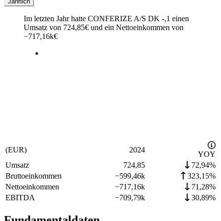
Jährlich
Im letzten
Jahr
hatte CONFERIZE A/S DK -,1 einen
Umsatz von
724,85
€
und ein Nettoeinkommen von
−
717,16k
€
(EUR)
2024
YOY
Umsatz
724,85
72,94%
Bruttoeinkommen
−
599,46k
323,15%
Nettoeinkommen
−
717,16k
71,28%
EBITDA
−
709,79k
30,89%
Fundamentaldaten