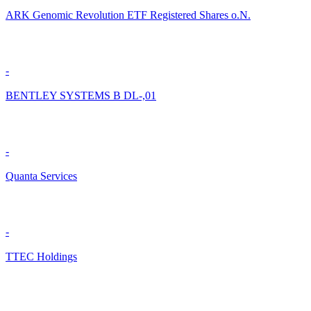
ARK Genomic Revolution ETF Registered Shares o.N.
-
BENTLEY SYSTEMS B DL-,01
-
Quanta Services
-
TTEC Holdings