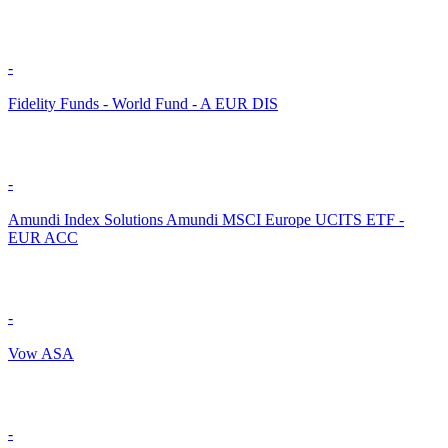
-
Fidelity Funds - World Fund - A EUR DIS
-
Amundi Index Solutions Amundi MSCI Europe UCITS ETF -
EUR ACC
-
Vow ASA
-