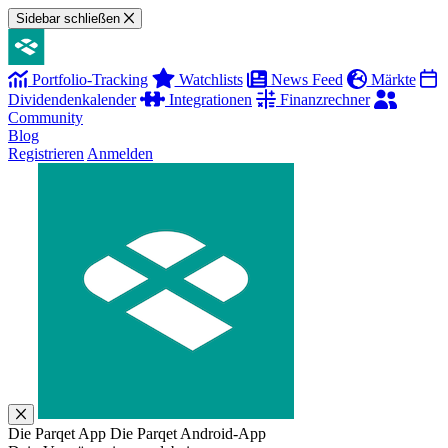
Sidebar schließen
Portfolio-Tracking
Watchlists
News Feed
Märkte
Dividendenkalender
Integrationen
Finanzrechner
Community
Blog
Registrieren
Anmelden
Die Parqet App
Die Parqet Android-App