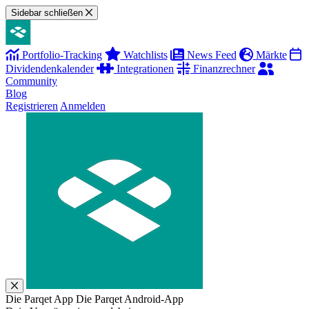
Sidebar schließen
Portfolio-Tracking
Watchlists
News Feed
Märkte
Dividendenkalender
Integrationen
Finanzrechner
Community
Blog
Registrieren
Anmelden
Die Parqet App
Die Parqet Android-App