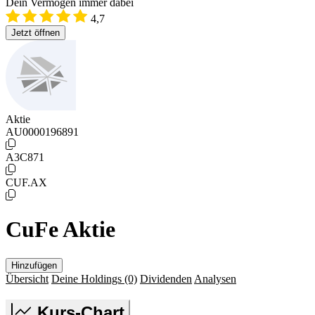
Dein Vermögen immer dabei
4,7
Jetzt öffnen
Aktie
AU0000196891
A3C871
CUF.AX
CuFe Aktie
Hinzufügen
Übersicht
Deine Holdings
(0)
Dividenden
Analysen
Kurs-Chart