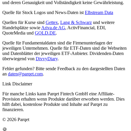
und deren Genauigkeit und Vollständigkeit keine Gewährleistung.
Quelle für Stock Logos und News-Daten ist
Elbstream Data
Quellen für Kurse sind
Gettex
,
Lang & Schwarz
und weitere
Handelsplätze sowie
Ariva.de AG
, ActivFinancial, EDI,
QuoteMedia und
GOLD.DE
.
Quelle für Fundamentaldaten sind die Firmenunterlagen der
jeweiligen Unternehmen. Quelle für ETF-Daten sind die Webseiten
und Datenblätter der jeweiligen ETF-Anbieter. Dividenden-Daten
überwiegend von
DivvyDiary
.
Fehler gefunden? Bitte sende Feedback zu den dargestellten Daten
an
daten@parqet.com
.
Link Disclaimer
Für manche Links kann Parqet Fintech GmbH eine Affiliate-
Provision erhalten wenn Produkte darüber erworben werden. Dies
hilft dabei, kostenlose Produkte und Inhalte auf Parqet zu
finanzieren.
© 2026 Parqet
🍪