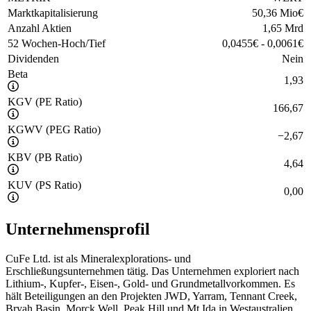
Marktkapitalisierung
50,36 Mio
€
Anzahl Aktien
1,65 Mrd
52 Wochen-Hoch/Tief
0,0455
€
-
0,0061
€
Dividenden
Nein
Beta
1,93
KGV (PE Ratio)
166,67
KGWV (PEG Ratio)
−
2,67
KBV (PB Ratio)
4,64
KUV (PS Ratio)
0,00
Unternehmensprofil
CuFe Ltd. ist als Mineralexplorations- und
Erschließungsunternehmen tätig. Das Unternehmen exploriert nach
Lithium-, Kupfer-, Eisen-, Gold- und Grundmetallvorkommen. Es
hält Beteiligungen an den Projekten JWD, Yarram, Tennant Creek,
Bryah Basin, Morck Well, Peak Hill und Mt Ida in Westaustralien.