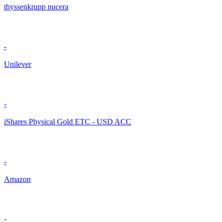
thyssenkrupp nucera
-
Unilever
-
iShares Physical Gold ETC - USD ACC
-
Amazon
-