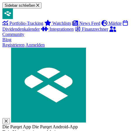
Sidebar schließen
Portfolio-Tracking
Watchlists
News Feed
Märkte
Dividendenkalender
Integrationen
Finanzrechner
Community
Blog
Registrieren
Anmelden
Die Parqet App
Die Parqet Android-App