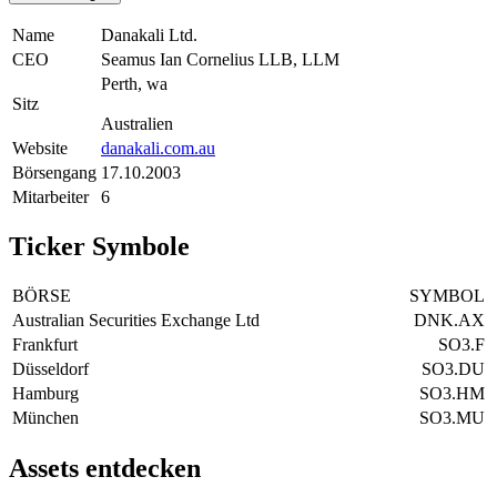
Name
Danakali Ltd.
CEO
Seamus Ian Cornelius LLB, LLM
Perth, wa
Sitz
Australien
Website
danakali.com.au
Börsengang
17.10.2003
Mitarbeiter
6
Ticker Symbole
BÖRSE
SYMBOL
Australian Securities Exchange Ltd
DNK.AX
Frankfurt
SO3.F
Düsseldorf
SO3.DU
Hamburg
SO3.HM
München
SO3.MU
Assets entdecken