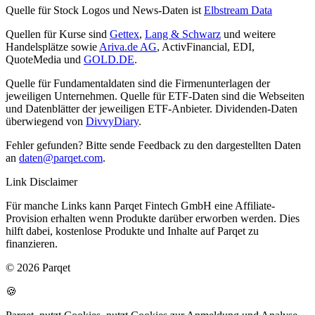
Quelle für Stock Logos und News-Daten ist
Elbstream Data
Quellen für Kurse sind
Gettex
,
Lang & Schwarz
und weitere
Handelsplätze sowie
Ariva.de AG
, ActivFinancial, EDI,
QuoteMedia und
GOLD.DE
.
Quelle für Fundamentaldaten sind die Firmenunterlagen der
jeweiligen Unternehmen. Quelle für ETF-Daten sind die Webseiten
und Datenblätter der jeweiligen ETF-Anbieter. Dividenden-Daten
überwiegend von
DivvyDiary
.
Fehler gefunden? Bitte sende Feedback zu den dargestellten Daten
an
daten@parqet.com
.
Link Disclaimer
Für manche Links kann Parqet Fintech GmbH eine Affiliate-
Provision erhalten wenn Produkte darüber erworben werden. Dies
hilft dabei, kostenlose Produkte und Inhalte auf Parqet zu
finanzieren.
© 2026 Parqet
🍪