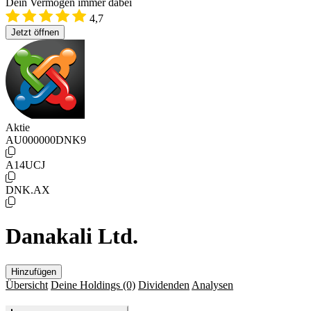
Dein Vermögen immer dabei
4,7
Jetzt öffnen
Aktie
AU000000DNK9
A14UCJ
DNK.AX
Danakali Ltd.
Hinzufügen
Übersicht
Deine Holdings
(0)
Dividenden
Analysen