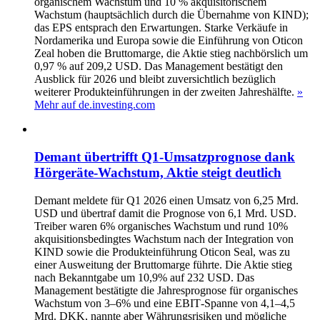
organischem Wachstum und 10 % akquisitorischem
Wachstum (hauptsächlich durch die Übernahme von KIND);
das EPS entsprach den Erwartungen. Starke Verkäufe in
Nordamerika und Europa sowie die Einführung von Oticon
Zeal hoben die Bruttomarge, die Aktie stieg nachbörslich um
0,97 % auf 209,2 USD. Das Management bestätigt den
Ausblick für 2026 und bleibt zuversichtlich bezüglich
weiterer Produkteinführungen in der zweiten Jahreshälfte.
»
Mehr auf de.investing.com
Demant übertrifft Q1‑Umsatzprognose dank
Hörgeräte‑Wachstum, Aktie steigt deutlich
Demant meldete für Q1 2026 einen Umsatz von 6,25 Mrd.
USD und übertraf damit die Prognose von 6,1 Mrd. USD.
Treiber waren 6% organisches Wachstum und rund 10%
akquisitionsbedingtes Wachstum nach der Integration von
KIND sowie die Produkteinführung Oticon Seal, was zu
einer Ausweitung der Bruttomarge führte. Die Aktie stieg
nach Bekanntgabe um 10,9% auf 232 USD. Das
Management bestätigte die Jahresprognose für organisches
Wachstum von 3–6% und eine EBIT‑Spanne von 4,1–4,5
Mrd. DKK, nannte aber Währungsrisiken und mögliche