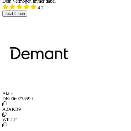
Dein Vermögen immer dabei
4,7
Jetzt öffnen
Aktie
DK0060738599
A2AKB9
WILLF