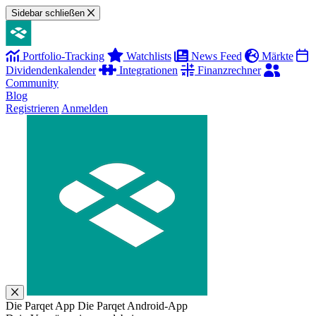
Sidebar schließen
Portfolio-Tracking
Watchlists
News Feed
Märkte
Dividendenkalender
Integrationen
Finanzrechner
Community
Blog
Registrieren
Anmelden
Die Parqet App
Die Parqet Android-App