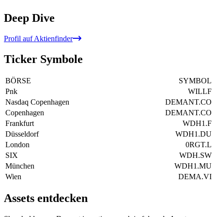
Deep Dive
Profil auf Aktienfinder
Ticker Symbole
BÖRSE
SYMBOL
Pnk
WILLF
Nasdaq Copenhagen
DEMANT.CO
Copenhagen
DEMANT.CO
Frankfurt
WDH1.F
Düsseldorf
WDH1.DU
London
0RGT.L
SIX
WDH.SW
München
WDH1.MU
Wien
DEMA.VI
Assets entdecken