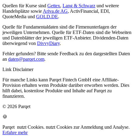
Quellen für Kurse sind
Gettex
,
Lang & Schwarz
und weitere
Handelsplätze sowie
Ariva.de AG
, ActivFinancial, EDI,
QuoteMedia und
GOLD.DE
.
Quelle für Fundamentaldaten sind die Firmenunterlagen der
jeweiligen Unternehmen. Quelle für ETF-Daten sind die Webseiten
und Datenblätter der jeweiligen ETF-Anbieter. Dividenden-Daten
überwiegend von
DivvyDiary
.
Fehler gefunden? Bitte sende Feedback zu den dargestellten Daten
an
daten@parqet.com
.
Link Disclaimer
Für manche Links kann Parqet Fintech GmbH eine Affiliate-
Provision erhalten wenn Produkte darüber erworben werden. Dies
hilft dabei, kostenlose Produkte und Inhalte auf Parqet zu
finanzieren.
© 2026 Parqet
🍪
Parqet
nutzt Cookies.
nutzt Cookies zur Anmeldung und Analyse.
Erfahre mehr