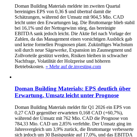
Doman Building Materials meldete im zweiten Quartal
bereinigtes EPS von 0,36 $ und übertraf damit die
Schätzungen, während der Umsatz mit 904,5 Mio. CAD
leicht unter den Erwartungen lag. Die Bruttomarge blieb stabil
bei 16,1% und der Nettogewinn stieg, das bereinigte
EBITDA sank jedoch leicht. Die Aktie fiel nach Vorlage der
Zahlen, da das Management einen vorsichtigen Ausblick gab
und keine formellen Prognosen plant. Zukünftiges Wachstum
soll durch neue Sägewerke, Expansion im Zaunsegment und
Zollvorteile gestützt werden, Risiken bleiben in schwacher
Nachfrage, Volatilität der Holzpreise und höheren
Betriebskosten.
» Mehr auf de.investing.com
Doman Building Materials: EPS deutlich über
Erwartung, Umsatz leicht unter Prognose
Doman Building Materials meldet für Q1 2026 ein EPS von
0,27 CAD gegenüber erwarteten 0,168 CAD (+60,7%),
während der Umsatz mit 762 Mio. CAD die Prognose von
784,33 Mio. CAD um 2,85% verfehlte. Der Umsatz ging im
Jahresvergleich um 3,9% zurück, die Bruttomarge verbesserte
sich jedoch um 30 Basispunkte auf 17,0%, und das EBITDA