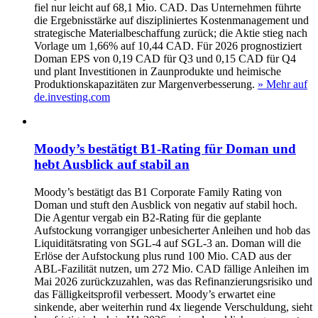
fiel nur leicht auf 68,1 Mio. CAD. Das Unternehmen führte
die Ergebnisstärke auf diszipliniertes Kostenmanagement und
strategische Materialbeschaffung zurück; die Aktie stieg nach
Vorlage um 1,66% auf 10,44 CAD. Für 2026 prognostiziert
Doman EPS von 0,19 CAD für Q3 und 0,15 CAD für Q4
und plant Investitionen in Zaunprodukte und heimische
Produktionskapazitäten zur Margenverbesserung.
» Mehr auf
de.investing.com
Moody’s bestätigt B1-Rating für Doman und
hebt Ausblick auf stabil an
Moody’s bestätigt das B1 Corporate Family Rating von
Doman und stuft den Ausblick von negativ auf stabil hoch.
Die Agentur vergab ein B2-Rating für die geplante
Aufstockung vorrangiger unbesicherter Anleihen und hob das
Liquiditätsrating von SGL-4 auf SGL-3 an. Doman will die
Erlöse der Aufstockung plus rund 100 Mio. CAD aus der
ABL-Fazilität nutzen, um 272 Mio. CAD fällige Anleihen im
Mai 2026 zurückzuzahlen, was das Refinanzierungsrisiko und
das Fälligkeitsprofil verbessert. Moody’s erwartet eine
sinkende, aber weiterhin rund 4x liegende Verschuldung, sieht