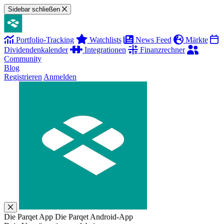
Sidebar schließen
Portfolio-Tracking
Watchlists
News Feed
Märkte
Dividendenkalender
Integrationen
Finanzrechner
Community
Blog
Registrieren
Anmelden
Die Parqet App
Die Parqet Android-App