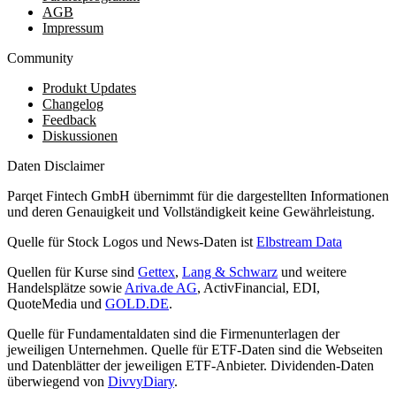
AGB
Impressum
Community
Produkt Updates
Changelog
Feedback
Diskussionen
Daten Disclaimer
Parqet Fintech GmbH übernimmt für die dargestellten Informationen
und deren Genauigkeit und Vollständigkeit keine Gewährleistung.
Quelle für Stock Logos und News-Daten ist
Elbstream Data
Quellen für Kurse sind
Gettex
,
Lang & Schwarz
und weitere
Handelsplätze sowie
Ariva.de AG
, ActivFinancial, EDI,
QuoteMedia und
GOLD.DE
.
Quelle für Fundamentaldaten sind die Firmenunterlagen der
jeweiligen Unternehmen. Quelle für ETF-Daten sind die Webseiten
und Datenblätter der jeweiligen ETF-Anbieter. Dividenden-Daten
überwiegend von
DivvyDiary
.