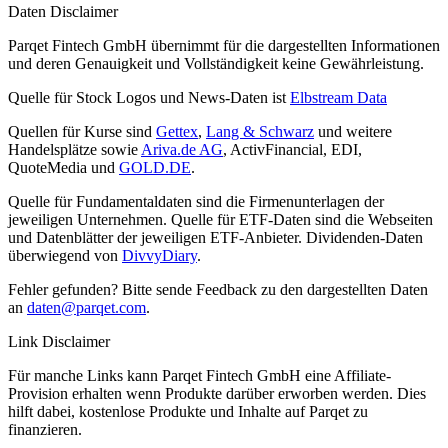
Daten Disclaimer
Parqet Fintech GmbH übernimmt für die dargestellten Informationen
und deren Genauigkeit und Vollständigkeit keine Gewährleistung.
Quelle für Stock Logos und News-Daten ist
Elbstream Data
Quellen für Kurse sind
Gettex
,
Lang & Schwarz
und weitere
Handelsplätze sowie
Ariva.de AG
, ActivFinancial, EDI,
QuoteMedia und
GOLD.DE
.
Quelle für Fundamentaldaten sind die Firmenunterlagen der
jeweiligen Unternehmen. Quelle für ETF-Daten sind die Webseiten
und Datenblätter der jeweiligen ETF-Anbieter. Dividenden-Daten
überwiegend von
DivvyDiary
.
Fehler gefunden? Bitte sende Feedback zu den dargestellten Daten
an
daten@parqet.com
.
Link Disclaimer
Für manche Links kann Parqet Fintech GmbH eine Affiliate-
Provision erhalten wenn Produkte darüber erworben werden. Dies
hilft dabei, kostenlose Produkte und Inhalte auf Parqet zu
finanzieren.