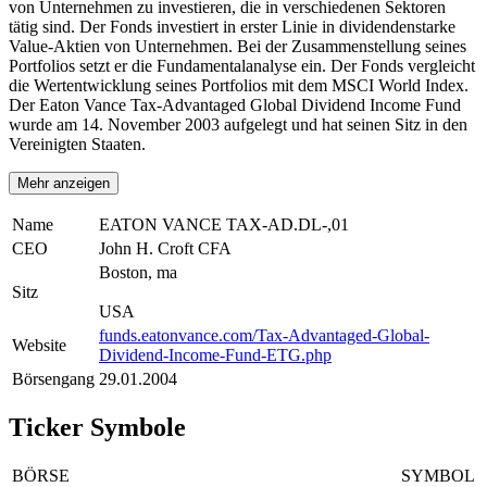
von Unternehmen zu investieren, die in verschiedenen Sektoren
tätig sind. Der Fonds investiert in erster Linie in dividendenstarke
Value-Aktien von Unternehmen. Bei der Zusammenstellung seines
Portfolios setzt er die Fundamentalanalyse ein. Der Fonds vergleicht
die Wertentwicklung seines Portfolios mit dem MSCI World Index.
Der Eaton Vance Tax-Advantaged Global Dividend Income Fund
wurde am 14. November 2003 aufgelegt und hat seinen Sitz in den
Vereinigten Staaten.
Mehr anzeigen
Name
EATON VANCE TAX-AD.DL-,01
CEO
John H. Croft CFA
Boston, ma
Sitz
USA
funds.eatonvance.com/Tax-Advantaged-Global-
Website
Dividend-Income-Fund-ETG.php
Börsengang
29.01.2004
Ticker Symbole
BÖRSE
SYMBOL