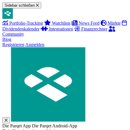
Sidebar schließen
Portfolio-Tracking
Watchlists
News Feed
Märkte
Dividendenkalender
Integrationen
Finanzrechner
Community
Blog
Registrieren
Anmelden
Die Parqet App
Die Parqet Android-App