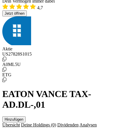
Dein Vermögen immer dabei
4,7
Jetzt öffnen
Aktie
US27828S1015
A0ML5U
ETG
EATON VANCE TAX-
AD.DL-,01
Hinzufügen
Übersicht
Deine Holdings
(0)
Dividenden
Analysen