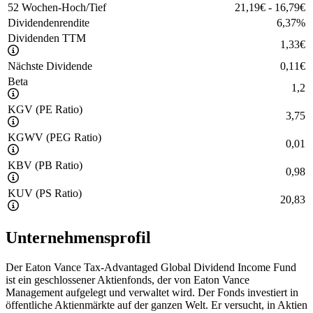
52 Wochen-Hoch/Tief
21,19
€
-
16,79
€
Dividendenrendite
6,37
%
Dividenden TTM
1,33
€
Nächste Dividende
0,11
€
Beta
1,2
KGV (PE Ratio)
3,75
KGWV (PEG Ratio)
0,01
KBV (PB Ratio)
0,98
KUV (PS Ratio)
20,83
Unternehmensprofil
Der Eaton Vance Tax-Advantaged Global Dividend Income Fund
ist ein geschlossener Aktienfonds, der von Eaton Vance
Management aufgelegt und verwaltet wird. Der Fonds investiert in
öffentliche Aktienmärkte auf der ganzen Welt. Er versucht, in Aktien