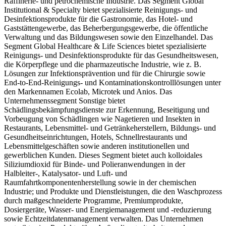
Raffinerie- und petrochemische Industrie. Das Segment Global
Institutional & Specialty bietet spezialisierte Reinigungs- und
Desinfektionsprodukte für die Gastronomie, das Hotel- und
Gaststättengewerbe, das Beherbergungsgewerbe, die öffentliche
Verwaltung und das Bildungswesen sowie den Einzelhandel. Das
Segment Global Healthcare & Life Sciences bietet spezialisierte
Reinigungs- und Desinfektionsprodukte für das Gesundheitswesen,
die Körperpflege und die pharmazeutische Industrie, wie z. B.
Lösungen zur Infektionsprävention und für die Chirurgie sowie
End-to-End-Reinigungs- und Kontaminationskontrolllösungen unter
den Markennamen Ecolab, Microtek und Anios. Das
Unternehmenssegment Sonstige bietet
Schädlingsbekämpfungsdienste zur Erkennung, Beseitigung und
Vorbeugung von Schädlingen wie Nagetieren und Insekten in
Restaurants, Lebensmittel- und Getränkeherstellern, Bildungs- und
Gesundheitseinrichtungen, Hotels, Schnellrestaurants und
Lebensmittelgeschäften sowie anderen institutionellen und
gewerblichen Kunden. Dieses Segment bietet auch kolloidales
Siliziumdioxid für Binde- und Polieranwendungen in der
Halbleiter-, Katalysator- und Luft- und
Raumfahrtkomponentenherstellung sowie in der chemischen
Industrie; und Produkte und Dienstleistungen, die den Waschprozess
durch maßgeschneiderte Programme, Premiumprodukte,
Dosiergeräte, Wasser- und Energiemanagement und -reduzierung
sowie Echtzeitdatenmanagement verwalten. Das Unternehmen