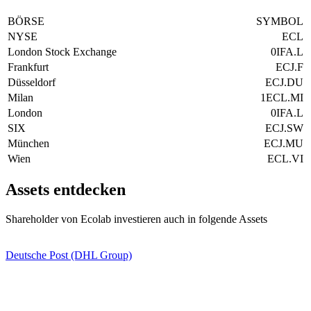
BÖRSE
SYMBOL
NYSE
ECL
London Stock Exchange
0IFA.L
Frankfurt
ECJ.F
Düsseldorf
ECJ.DU
Milan
1ECL.MI
London
0IFA.L
SIX
ECJ.SW
München
ECJ.MU
Wien
ECL.VI
Assets entdecken
Shareholder von Ecolab investieren auch in folgende Assets
Deutsche Post (DHL Group)
-