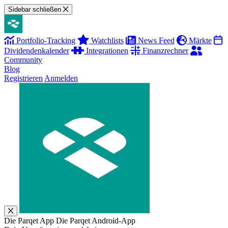
Sidebar schließen
Portfolio-Tracking
Watchlists
News Feed
Märkte
Dividendenkalender
Integrationen
Finanzrechner
Community
Blog
Registrieren
Anmelden
Die Parqet App
Die Parqet Android-App