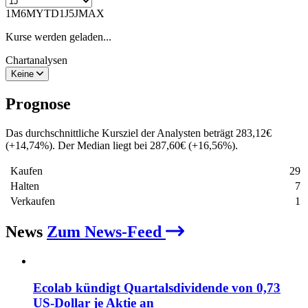
1M
6M
YTD
1J
5J
MAX
Kurse werden geladen...
Chartanalysen
Keine
Prognose
Das durchschnittliche Kursziel der Analysten beträgt
283,12
€
(
+
14,74
%
)
. Der Median liegt bei
287,60
€
(
+
16,56
%
)
.
Kaufen
29
Halten
7
Verkaufen
1
News
Zum News-Feed
Ecolab kündigt Quartalsdividende von 0,73
US-Dollar je Aktie an