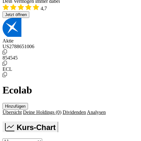
Dein Vermögen immer dabei
4,7
Jetzt öffnen
Aktie
US2788651006
854545
ECL
Ecolab
Hinzufügen
Übersicht
Deine Holdings
(0)
Dividenden
Analysen
Kurs-Chart