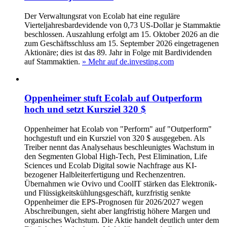
Der Verwaltungsrat von Ecolab hat eine reguläre
Vierteljahresbardevidende von 0,73 US-Dollar je Stammaktie
beschlossen. Auszahlung erfolgt am 15. Oktober 2026 an die
zum Geschäftsschluss am 15. September 2026 eingetragenen
Aktionäre; dies ist das 89. Jahr in Folge mit Bardividenden
auf Stammaktien.
» Mehr auf de.investing.com
Oppenheimer stuft Ecolab auf Outperform
hoch und setzt Kursziel 320 $
Oppenheimer hat Ecolab von "Perform" auf "Outperform"
hochgestuft und ein Kursziel von 320 $ ausgegeben. Als
Treiber nennt das Analysehaus beschleunigtes Wachstum in
den Segmenten Global High-Tech, Pest Elimination, Life
Sciences und Ecolab Digital sowie Nachfrage aus KI-
bezogener Halbleiterfertigung und Rechenzentren.
Übernahmen wie Ovivo und CoolIT stärken das Elektronik-
und Flüssigkeitskühlungsgeschäft, kurzfristig senkte
Oppenheimer die EPS-Prognosen für 2026/2027 wegen
Abschreibungen, sieht aber langfristig höhere Margen und
organisches Wachstum. Die Aktie handelt deutlich unter dem