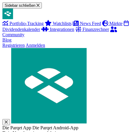
Sidebar schließen
Portfolio-Tracking
Watchlists
News Feed
Märkte
Dividendenkalender
Integrationen
Finanzrechner
Community
Blog
Registrieren
Anmelden
Die Parqet App
Die Parqet Android-App