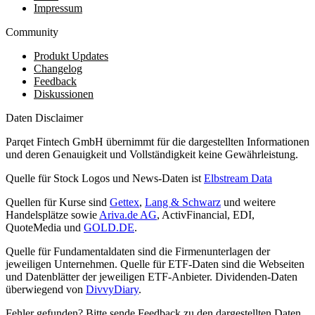
Impressum
Community
Produkt Updates
Changelog
Feedback
Diskussionen
Daten Disclaimer
Parqet Fintech GmbH übernimmt für die dargestellten Informationen
und deren Genauigkeit und Vollständigkeit keine Gewährleistung.
Quelle für Stock Logos und News-Daten ist
Elbstream Data
Quellen für Kurse sind
Gettex
,
Lang & Schwarz
und weitere
Handelsplätze sowie
Ariva.de AG
, ActivFinancial, EDI,
QuoteMedia und
GOLD.DE
.
Quelle für Fundamentaldaten sind die Firmenunterlagen der
jeweiligen Unternehmen. Quelle für ETF-Daten sind die Webseiten
und Datenblätter der jeweiligen ETF-Anbieter. Dividenden-Daten
überwiegend von
DivvyDiary
.
Fehler gefunden? Bitte sende Feedback zu den dargestellten Daten