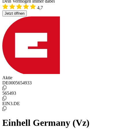
Dein Vermögen immer dabei
4,7
Jetzt öffnen
Aktie
DE0005654933
565493
EIN3.DE
Einhell Germany (Vz)