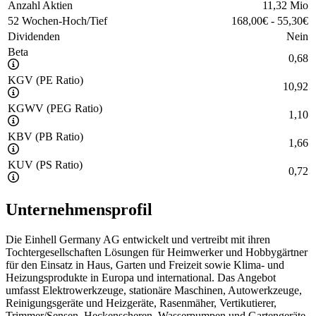
Anzahl Aktien
11,32 Mio
52 Wochen-Hoch/Tief
168,00
€
-
55,30
€
Dividenden
Nein
Beta
0,68
KGV (PE Ratio)
10,92
KGWV (PEG Ratio)
1,10
KBV (PB Ratio)
1,66
KUV (PS Ratio)
0,72
Unternehmensprofil
Die Einhell Germany AG entwickelt und vertreibt mit ihren
Tochtergesellschaften Lösungen für Heimwerker und Hobbygärtner
für den Einsatz in Haus, Garten und Freizeit sowie Klima- und
Heizungsprodukte in Europa und international. Das Angebot
umfasst Elektrowerkzeuge, stationäre Maschinen, Autowerkzeuge,
Reinigungsgeräte und Heizgeräte, Rasenmäher, Vertikutierer,
Trimmer/Sensen, Heckenscheren, Wasserpumpen und Gartengeräte