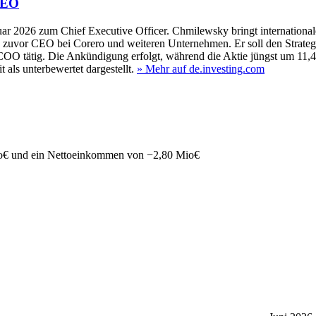
CEO
r 2026 zum Chief Executive Officer. Chmilewsky bringt international
 zuvor CEO bei Corero und weiteren Unternehmen. Er soll den Strategi
s COO tätig. Die Ankündigung erfolgt, während die Aktie jüngst um 11,46
 als unterbewertet dargestellt.
» Mehr auf de.investing.com
o
€
und ein Nettoeinkommen von
−
2,80 Mio
€