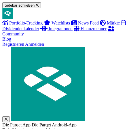
Sidebar schließen
Portfolio-Tracking
Watchlists
News Feed
Märkte
Dividendenkalender
Integrationen
Finanzrechner
Community
Blog
Registrieren
Anmelden
Die Parqet App
Die Parqet Android-App