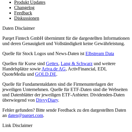
Produkt Updates
Changelog
Feedback
Diskussionen
Daten Disclaimer
Parqet Fintech GmbH übernimmt für die dargestellten Informationen
und deren Genauigkeit und Vollständigkeit keine Gewährleistung.
Quelle für Stock Logos und News-Daten ist
Elbstream Data
Quellen für Kurse sind
Gettex
,
Lang & Schwarz
und weitere
Handelsplätze sowie
Ariva.de AG
, ActivFinancial, EDI,
QuoteMedia und
GOLD.DE
.
Quelle für Fundamentaldaten sind die Firmenunterlagen der
jeweiligen Unternehmen. Quelle für ETF-Daten sind die Webseiten
und Datenblätter der jeweiligen ETF-Anbieter. Dividenden-Daten
überwiegend von
DivvyDiary
.
Fehler gefunden? Bitte sende Feedback zu den dargestellten Daten
an
daten@parqet.com
.
Link Disclaimer