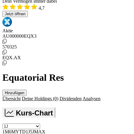
Dein Vermögen immer dabei
4,7
Jetzt öffnen
Aktie
AU000000EQX3
570325
EQX.AX
Equatorial Res
Hinzufügen
Übersicht
Deine Holdings
(0)
Dividenden
Analysen
Kurs-Chart
1M
6M
YTD
1J
5J
MAX