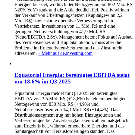
Energien belastet, wodurch der Nettogewinn auf 802 Mio. R$
(-20% YoY) sank und die Aktie deutlich fiel. Positiv wirkten
der Verkauf von Übertragungsnetzen (Kapitalgewinn 2,2
Mrd. R$) sowie starke operative Verbesserungen im
Vertriebsnetz, Investitionen von 11 Mrd. R$ und eine
geringere Nettoverschuldung von 41,9 Mrd. R$
(Netto/EBITDA 2,6x). Management betont Fokus auf Ausbau
des Vertriebsnetzes und Kapitalallokation, muss aber die
Probleme im Erneuerbaren-Segment und das Zinsumfeld
adressieren.
» Mehr auf de.investing.com
Equatorial Energia: bereinigtes EBITDA steigt
um 18,6% im Q3 2025
Equatorial Energia meldet für Q3 2025 ein bereinigtes
EBITDA von 3,5 Mrd. R$ (+18,6%) bei einem bereinigten
Nettogewinn von 830 Mio. R$ (+4,9%) und
Nettobetriebserlösen von 14,1 Mrd. R$ (+14,4%). Das
Distributionssegment trug mit hohen Einzugsquoten und
Verbesserungen bei Zuverlässigkeitskennzahlen maßgeblich
zum Ergebnis bei, während erneuerbare Energien und das
Sanitärgeschäft vor Herausforderungen standen. Das