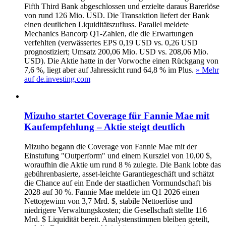
Fifth Third Bank abgeschlossen und erzielte daraus Barerlöse
von rund 126 Mio. USD. Die Transaktion liefert der Bank
einen deutlichen Liquiditätszufluss. Parallel meldete
Mechanics Bancorp Q1-Zahlen, die die Erwartungen
verfehlten (verwässertes EPS 0,19 USD vs. 0,26 USD
prognostiziert; Umsatz 200,06 Mio. USD vs. 208,06 Mio.
USD). Die Aktie hatte in der Vorwoche einen Rückgang von
7,6 %, liegt aber auf Jahressicht rund 64,8 % im Plus.
» Mehr
auf de.investing.com
Mizuho startet Coverage für Fannie Mae mit
Kaufempfehlung – Aktie steigt deutlich
Mizuho begann die Coverage von Fannie Mae mit der
Einstufung "Outperform" und einem Kursziel von 10,00 $,
woraufhin die Aktie um rund 8 % zulegte. Die Bank lobte das
gebührenbasierte, asset‑leichte Garantiegeschäft und schätzt
die Chance auf ein Ende der staatlichen Vormundschaft bis
2028 auf 30 %. Fannie Mae meldete im Q1 2026 einen
Nettogewinn von 3,7 Mrd. $, stabile Nettoerlöse und
niedrigere Verwaltungskosten; die Gesellschaft stellte 116
Mrd. $ Liquidität bereit. Analystenstimmen bleiben geteilt,