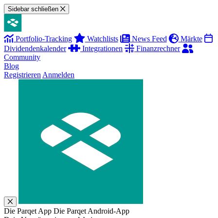
Sidebar schließen
Portfolio-Tracking
Watchlists
News Feed
Märkte
Dividendenkalender
Integrationen
Finanzrechner
Community
Blog
Registrieren
Anmelden
Die Parqet App
Die Parqet Android-App