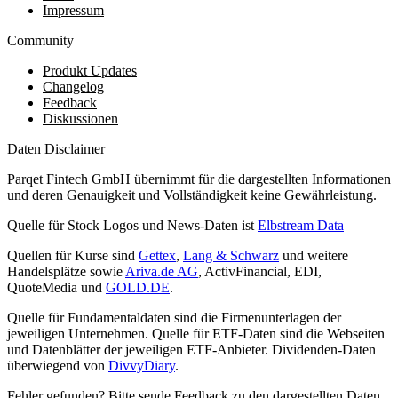
Impressum
Community
Produkt Updates
Changelog
Feedback
Diskussionen
Daten Disclaimer
Parqet Fintech GmbH übernimmt für die dargestellten Informationen
und deren Genauigkeit und Vollständigkeit keine Gewährleistung.
Quelle für Stock Logos und News-Daten ist
Elbstream Data
Quellen für Kurse sind
Gettex
,
Lang & Schwarz
und weitere
Handelsplätze sowie
Ariva.de AG
, ActivFinancial, EDI,
QuoteMedia und
GOLD.DE
.
Quelle für Fundamentaldaten sind die Firmenunterlagen der
jeweiligen Unternehmen. Quelle für ETF-Daten sind die Webseiten
und Datenblätter der jeweiligen ETF-Anbieter. Dividenden-Daten
überwiegend von
DivvyDiary
.
Fehler gefunden? Bitte sende Feedback zu den dargestellten Daten