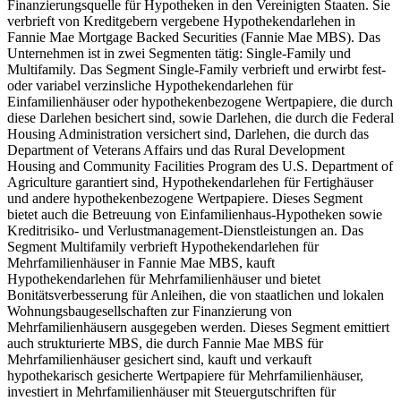
Finanzierungsquelle für Hypotheken in den Vereinigten Staaten. Sie
verbrieft von Kreditgebern vergebene Hypothekendarlehen in
Fannie Mae Mortgage Backed Securities (Fannie Mae MBS). Das
Unternehmen ist in zwei Segmenten tätig: Single-Family und
Multifamily. Das Segment Single-Family verbrieft und erwirbt fest-
oder variabel verzinsliche Hypothekendarlehen für
Einfamilienhäuser oder hypothekenbezogene Wertpapiere, die durch
diese Darlehen besichert sind, sowie Darlehen, die durch die Federal
Housing Administration versichert sind, Darlehen, die durch das
Department of Veterans Affairs und das Rural Development
Housing and Community Facilities Program des U.S. Department of
Agriculture garantiert sind, Hypothekendarlehen für Fertighäuser
und andere hypothekenbezogene Wertpapiere. Dieses Segment
bietet auch die Betreuung von Einfamilienhaus-Hypotheken sowie
Kreditrisiko- und Verlustmanagement-Dienstleistungen an. Das
Segment Multifamily verbrieft Hypothekendarlehen für
Mehrfamilienhäuser in Fannie Mae MBS, kauft
Hypothekendarlehen für Mehrfamilienhäuser und bietet
Bonitätsverbesserung für Anleihen, die von staatlichen und lokalen
Wohnungsbaugesellschaften zur Finanzierung von
Mehrfamilienhäusern ausgegeben werden. Dieses Segment emittiert
auch strukturierte MBS, die durch Fannie Mae MBS für
Mehrfamilienhäuser gesichert sind, kauft und verkauft
hypothekarisch gesicherte Wertpapiere für Mehrfamilienhäuser,
investiert in Mehrfamilienhäuser mit Steuergutschriften für