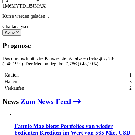
1M
6M
YTD
1J
5J
MAX
Kurse werden geladen...
Chartanalysen
Keine
Prognose
Das durchschnittliche Kursziel der Analysten beträgt
7,78
€
(
+
48,19
%
)
. Der Median liegt bei
7,78
€
(
+
48,19
%
)
.
Kaufen
1
Halten
3
Verkaufen
2
News
Zum News-Feed
Fannie Mae bietet Portfolios von wieder
bedienten Krediten im Wert von 565 Mio. USD