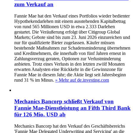
zum Verkauf an
Fannie Mae hat den Verkauf eines Portfolios wieder bedienter
Hypothekendarlehen mit einem ausstehenden Kapitalbetrag
von rund 565 Millionen USD in etwa 2.333 Darlehen
gestartet. Die Veräußerung erfolgt über Citigroup Global
Markets; Gebote sind bis zum 23. Juni 2026 einzureichen und
nur für qualifizierte Bieter zugelassen. Käufer müssen
bestehende Maßnahmen zur Schadensminderung übernehmen
und Kreditnehmern, die innerhalb von fünf Jahren erneut in
Zahlungsverzug geraten, Optionen zur Verlustminderung
anbieten. Trotz eines Verlusts in den letzten zwölf Monaten
erwarten Analysten eine Rückkehr in die Gewinnzone für
Fannie Mae in diesem Jahr; die Aktie liegt seit Jahresbeginn
rund 31 % im Minus.
» Mehr auf de.investing.com
Mechanics Bancorp schließt Verkauf von
Fannie Mae-Dienstleistung an Fifth Third Bank
für 126 Mio. USD ab
Mechanics Bancorp hat den Verkauf des Geschäftsbereichs
'Fannie Mae Delegated Underwriting and Servicing' an die