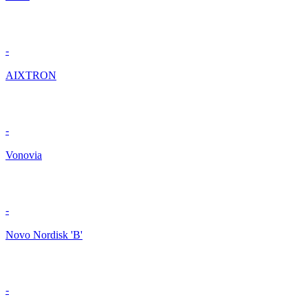
-
AIXTRON
-
Vonovia
-
Novo Nordisk 'B'
-