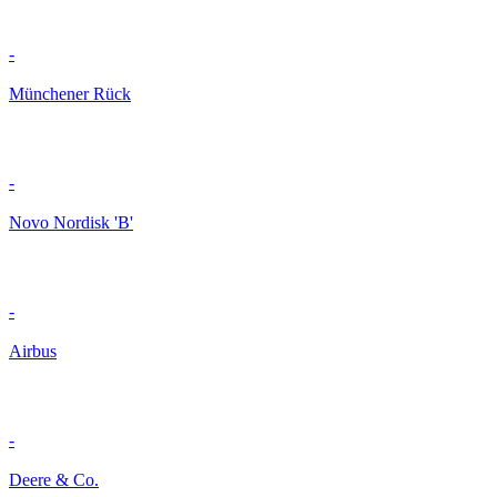
-
Münchener Rück
-
Novo Nordisk 'B'
-
Airbus
-
Deere & Co.