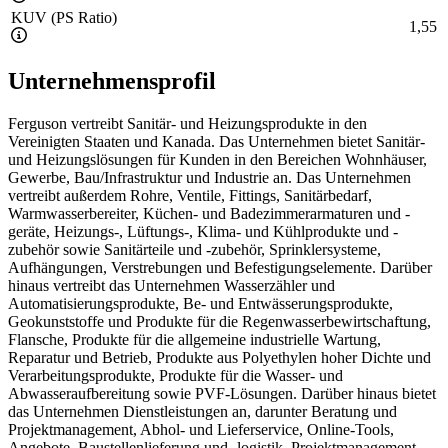
KUV (PS Ratio)
1,55
Unternehmensprofil
Ferguson vertreibt Sanitär- und Heizungsprodukte in den
Vereinigten Staaten und Kanada. Das Unternehmen bietet Sanitär-
und Heizungslösungen für Kunden in den Bereichen Wohnhäuser,
Gewerbe, Bau/Infrastruktur und Industrie an. Das Unternehmen
vertreibt außerdem Rohre, Ventile, Fittings, Sanitärbedarf,
Warmwasserbereiter, Küchen- und Badezimmerarmaturen und -
geräte, Heizungs-, Lüftungs-, Klima- und Kühlprodukte und -
zubehör sowie Sanitärteile und -zubehör, Sprinklersysteme,
Aufhängungen, Verstrebungen und Befestigungselemente. Darüber
hinaus vertreibt das Unternehmen Wasserzähler und
Automatisierungsprodukte, Be- und Entwässerungsprodukte,
Geokunststoffe und Produkte für die Regenwasserbewirtschaftung,
Flansche, Produkte für die allgemeine industrielle Wartung,
Reparatur und Betrieb, Produkte aus Polyethylen hoher Dichte und
Verarbeitungsprodukte, Produkte für die Wasser- und
Abwasseraufbereitung sowie PVF-Lösungen. Darüber hinaus bietet
das Unternehmen Dienstleistungen an, darunter Beratung und
Projektmanagement, Abhol- und Lieferservice, Online-Tools,
Angebote, Baustellenlieferung und -logistik, Projektmanagement