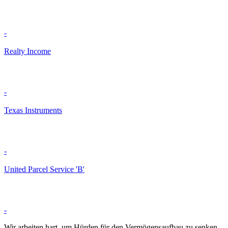
-
Realty Income
-
Texas Instruments
-
United Parcel Service 'B'
-
Wir arbeiten hart, um Hürden für den Vermögensaufbau zu senken.