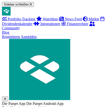
Sidebar schließen
Portfolio-Tracking
Watchlists
News Feed
Märkte
Dividendenkalender
Integrationen
Finanzrechner
Community
Blog
Registrieren
Anmelden
Die Parqet App
Die Parqet Android-App