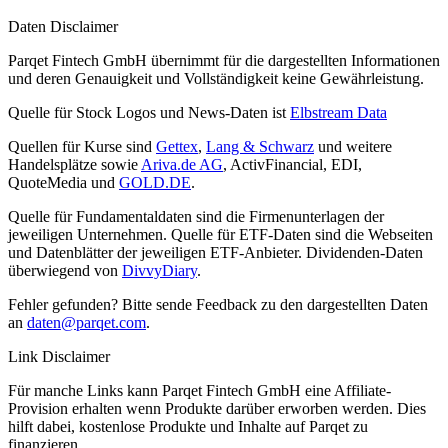
Daten Disclaimer
Parqet Fintech GmbH übernimmt für die dargestellten Informationen
und deren Genauigkeit und Vollständigkeit keine Gewährleistung.
Quelle für Stock Logos und News-Daten ist
Elbstream Data
Quellen für Kurse sind
Gettex
,
Lang & Schwarz
und weitere
Handelsplätze sowie
Ariva.de AG
, ActivFinancial, EDI,
QuoteMedia und
GOLD.DE
.
Quelle für Fundamentaldaten sind die Firmenunterlagen der
jeweiligen Unternehmen. Quelle für ETF-Daten sind die Webseiten
und Datenblätter der jeweiligen ETF-Anbieter. Dividenden-Daten
überwiegend von
DivvyDiary
.
Fehler gefunden? Bitte sende Feedback zu den dargestellten Daten
an
daten@parqet.com
.
Link Disclaimer
Für manche Links kann Parqet Fintech GmbH eine Affiliate-
Provision erhalten wenn Produkte darüber erworben werden. Dies
hilft dabei, kostenlose Produkte und Inhalte auf Parqet zu
finanzieren.