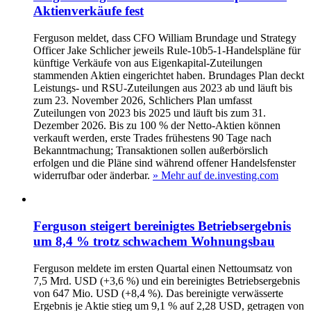
Aktienverkäufe fest
Ferguson meldet, dass CFO William Brundage und Strategy
Officer Jake Schlicher jeweils Rule-10b5-1-Handelspläne für
künftige Verkäufe von aus Eigenkapital-Zuteilungen
stammenden Aktien eingerichtet haben. Brundages Plan deckt
Leistungs- und RSU-Zuteilungen aus 2023 ab und läuft bis
zum 23. November 2026, Schlichers Plan umfasst
Zuteilungen von 2023 bis 2025 und läuft bis zum 31.
Dezember 2026. Bis zu 100 % der Netto-Aktien können
verkauft werden, erste Trades frühestens 90 Tage nach
Bekanntmachung; Transaktionen sollen außerbörslich
erfolgen und die Pläne sind während offener Handelsfenster
widerrufbar oder änderbar.
» Mehr auf de.investing.com
Ferguson steigert bereinigtes Betriebsergebnis
um 8,4 % trotz schwachem Wohnungsbau
Ferguson meldete im ersten Quartal einen Nettoumsatz von
7,5 Mrd. USD (+3,6 %) und ein bereinigtes Betriebsergebnis
von 647 Mio. USD (+8,4 %). Das bereinigte verwässerte
Ergebnis je Aktie stieg um 9,1 % auf 2,28 USD, getragen von