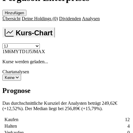
Hinzufügen
Übersicht
Deine Holdings
(0)
Dividenden
Analysen
Kurs-Chart
1M
6M
YTD
1J
5J
MAX
Kurse werden geladen...
Chartanalysen
Keine
Prognose
Das durchschnittliche Kursziel der Analysten beträgt
249,62
€
(
+
12,52
%
)
. Der Median liegt bei
256,89
€
(
+
15,79
%
)
.
Kaufen
12
Halten
4
Verkaufen
0