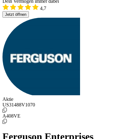
Dein Vermögen immer dabei
4,7
Jetzt öffnen
Aktie
US31488V1070
A408VE
Ferguson Enterprises