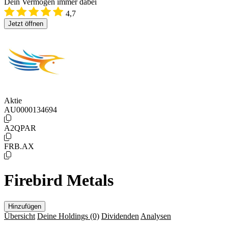
Dein Vermögen immer dabei
4,7
Jetzt öffnen
Aktie
AU0000134694
A2QPAR
FRB.AX
Firebird Metals
Hinzufügen
Übersicht
Deine Holdings
(0)
Dividenden
Analysen