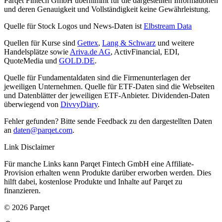
Parqet Fintech GmbH übernimmt für die dargestellten Informationen
und deren Genauigkeit und Vollständigkeit keine Gewährleistung.
Quelle für Stock Logos und News-Daten ist
Elbstream Data
Quellen für Kurse sind
Gettex
,
Lang & Schwarz
und weitere
Handelsplätze sowie
Ariva.de AG
, ActivFinancial, EDI,
QuoteMedia und
GOLD.DE
.
Quelle für Fundamentaldaten sind die Firmenunterlagen der
jeweiligen Unternehmen. Quelle für ETF-Daten sind die Webseiten
und Datenblätter der jeweiligen ETF-Anbieter. Dividenden-Daten
überwiegend von
DivvyDiary
.
Fehler gefunden? Bitte sende Feedback zu den dargestellten Daten
an
daten@parqet.com
.
Link Disclaimer
Für manche Links kann Parqet Fintech GmbH eine Affiliate-
Provision erhalten wenn Produkte darüber erworben werden. Dies
hilft dabei, kostenlose Produkte und Inhalte auf Parqet zu
finanzieren.
© 2026 Parqet