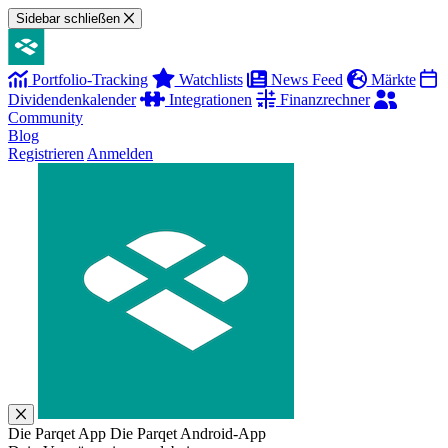
Sidebar schließen
Portfolio-Tracking
Watchlists
News Feed
Märkte
Dividendenkalender
Integrationen
Finanzrechner
Community
Blog
Registrieren
Anmelden
Die Parqet App
Die Parqet Android-App