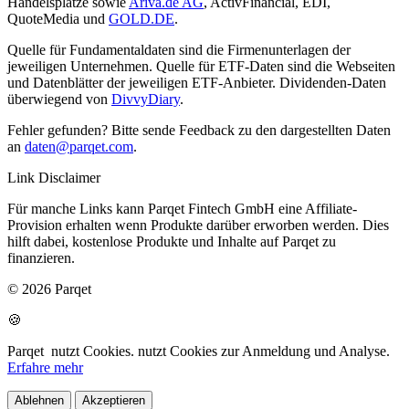
Handelsplätze sowie
Ariva.de AG
, ActivFinancial, EDI,
QuoteMedia und
GOLD.DE
.
Quelle für Fundamentaldaten sind die Firmenunterlagen der
jeweiligen Unternehmen. Quelle für ETF-Daten sind die Webseiten
und Datenblätter der jeweiligen ETF-Anbieter. Dividenden-Daten
überwiegend von
DivvyDiary
.
Fehler gefunden? Bitte sende Feedback zu den dargestellten Daten
an
daten@parqet.com
.
Link Disclaimer
Für manche Links kann Parqet Fintech GmbH eine Affiliate-
Provision erhalten wenn Produkte darüber erworben werden. Dies
hilft dabei, kostenlose Produkte und Inhalte auf Parqet zu
finanzieren.
© 2026 Parqet
🍪
Parqet
nutzt Cookies.
nutzt Cookies zur Anmeldung und Analyse.
Erfahre mehr
Ablehnen
Akzeptieren