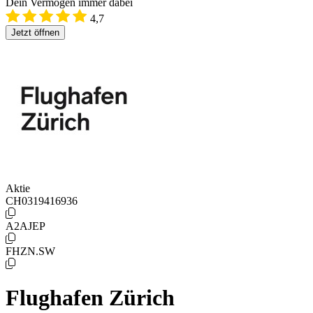
Dein Vermögen immer dabei
4,7
Jetzt öffnen
Aktie
CH0319416936
A2AJEP
FHZN.SW
Flughafen Zürich