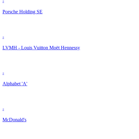
-
Porsche Holding SE
-
LVMH - Louis Vuitton Moët Hennessy
-
Alphabet 'A'
-
McDonald's