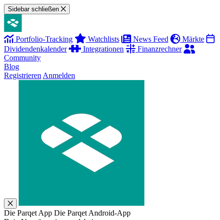
Sidebar schließen
Portfolio-Tracking
Watchlists
News Feed
Märkte
Dividendenkalender
Integrationen
Finanzrechner
Community
Blog
Registrieren
Anmelden
Die Parqet App
Die Parqet Android-App