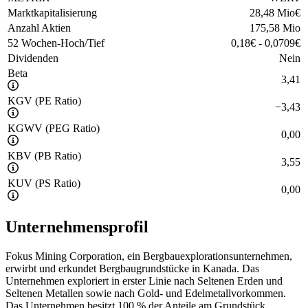
Marktkapitalisierung
28,48 Mio
€
Anzahl Aktien
175,58 Mio
52 Wochen-Hoch/Tief
0,18
€
-
0,0709
€
Dividenden
Nein
Beta
3,41
KGV (PE Ratio)
−
3,43
KGWV (PEG Ratio)
0,00
KBV (PB Ratio)
3,55
KUV (PS Ratio)
0,00
Unternehmensprofil
Fokus Mining Corporation, ein Bergbauexplorationsunternehmen,
erwirbt und erkundet Bergbaugrundstücke in Kanada. Das
Unternehmen exploriert in erster Linie nach Seltenen Erden und
Seltenen Metallen sowie nach Gold- und Edelmetallvorkommen.
Das Unternehmen besitzt 100 % der Anteile am Grundstück