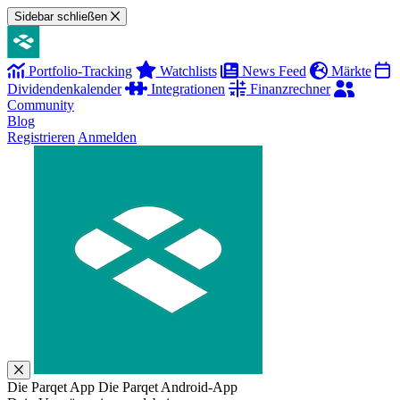
Sidebar schließen
Portfolio-Tracking
Watchlists
News Feed
Märkte
Dividendenkalender
Integrationen
Finanzrechner
Community
Blog
Registrieren
Anmelden
Die Parqet App
Die Parqet Android-App