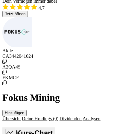
Dein Vermögen immer dabei
4,7
Jetzt öffnen
Aktie
CA3442041024
A2QA4S
FKMCF
Fokus Mining
Hinzufügen
Übersicht
Deine Holdings
(0)
Dividenden
Analysen
Kurs-Chart