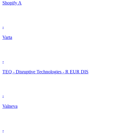
Shopify A
-
Varta
-
TEQ - Disruptive Technologies - R EUR DIS
-
Valneva
-