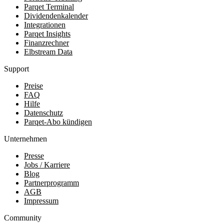
Parqet Terminal
Dividendenkalender
Integrationen
Parqet Insights
Finanzrechner
Elbstream Data
Support
Preise
FAQ
Hilfe
Datenschutz
Parqet-Abo kündigen
Unternehmen
Presse
Jobs / Karriere
Blog
Partnerprogramm
AGB
Impressum
Community