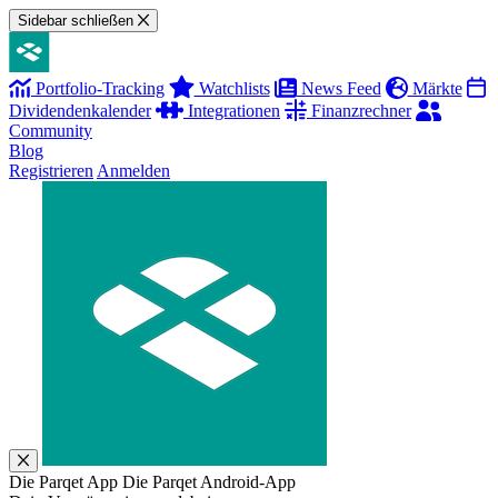
Sidebar schließen
Portfolio-Tracking
Watchlists
News Feed
Märkte
Dividendenkalender
Integrationen
Finanzrechner
Community
Blog
Registrieren
Anmelden
Die Parqet App
Die Parqet Android-App