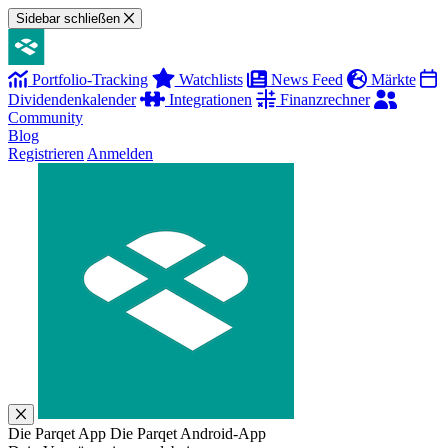
Sidebar schließen
Portfolio-Tracking
Watchlists
News Feed
Märkte
Dividendenkalender
Integrationen
Finanzrechner
Community
Blog
Registrieren
Anmelden
Die Parqet App
Die Parqet Android-App