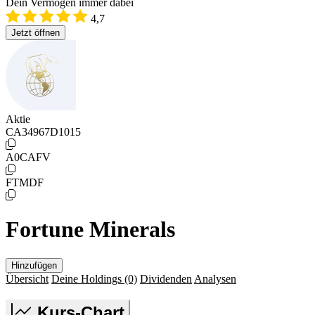
Dein Vermögen immer dabei
4,7
Jetzt öffnen
Aktie
CA34967D1015
A0CAFV
FTMDF
Fortune Minerals
Hinzufügen
Übersicht
Deine Holdings
(0)
Dividenden
Analysen
Kurs-Chart