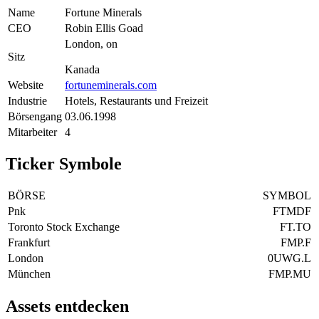
Name
Fortune Minerals
CEO
Robin Ellis Goad
London, on
Sitz
Kanada
Website
fortuneminerals.com
Industrie
Hotels, Restaurants und Freizeit
Börsengang
03.06.1998
Mitarbeiter
4
Ticker Symbole
BÖRSE
SYMBOL
Pnk
FTMDF
Toronto Stock Exchange
FT.TO
Frankfurt
FMP.F
London
0UWG.L
München
FMP.MU
Assets entdecken