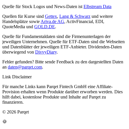
Quelle für Stock Logos und News-Daten ist
Elbstream Data
Quellen für Kurse sind
Gettex
,
Lang & Schwarz
und weitere
Handelsplätze sowie
Ariva.de AG
, ActivFinancial, EDI,
QuoteMedia und
GOLD.DE
.
Quelle für Fundamentaldaten sind die Firmenunterlagen der
jeweiligen Unternehmen. Quelle für ETF-Daten sind die Webseiten
und Datenblätter der jeweiligen ETF-Anbieter. Dividenden-Daten
überwiegend von
DivvyDiary
.
Fehler gefunden? Bitte sende Feedback zu den dargestellten Daten
an
daten@parqet.com
.
Link Disclaimer
Für manche Links kann Parqet Fintech GmbH eine Affiliate-
Provision erhalten wenn Produkte darüber erworben werden. Dies
hilft dabei, kostenlose Produkte und Inhalte auf Parqet zu
finanzieren.
© 2026 Parqet
🍪