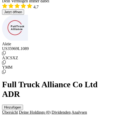
Dein Vermögen immer dabei
4,7
Jetzt öffnen
Aktie
US35969L1089
A3CSXZ
YMM
Full Truck Alliance Co Ltd
ADR
Hinzufügen
Übersicht
Deine Holdings
(0)
Dividenden
Analysen