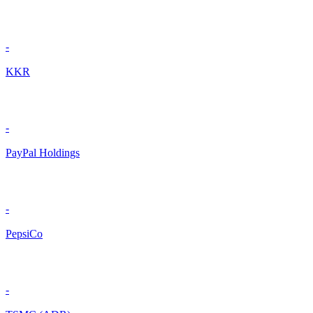
-
KKR
-
PayPal Holdings
-
PepsiCo
-