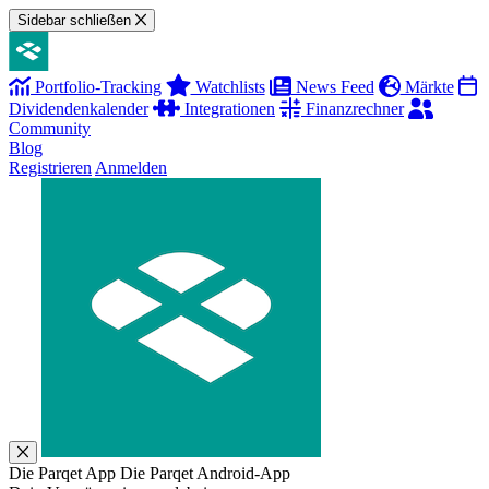
Sidebar schließen
Portfolio-Tracking
Watchlists
News Feed
Märkte
Dividendenkalender
Integrationen
Finanzrechner
Community
Blog
Registrieren
Anmelden
Die Parqet App
Die Parqet Android-App