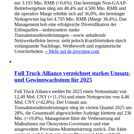
nur 3.193 Mio. RMB (+0,6%). Das bereinigte Non-GAAP-
Betriebsergebnis stieg um 48,4% auf 4.500 Mio. RMB und
die operative Marge erhöhte sich auf 36,0%, der bereinigte
Nettogewinn lag bei 4.795 Mio. RMB (Marge 38,4%). Das
Management hob eine erfolgreiche Diversifikation der
Erlösquellen—insbesondere starke
Transaktionsdienstleistungen—sowie anhaltende
Netzwerkeffekte hervor, sieht jedoch Kurzfristrisiken durch
verlangsamte Nachfrage, Wettbewerb und regulatorische
Unsicherheiten.
» Mehr auf de.investing.com
Full Truck Alliance verzeichnet starkes Umsatz-
und Gewinnwachstum für 2025
Full Truck Alliance meldet für 2025 einen Nettoumsatz von
12,49 Mrd. CNY (+11,1%) und einen Nettogewinn von 4,46
Mrd. CNY (+42,8%). Der Umsatz aus
Transaktionsdienstleistungen stieg im vierten Quartal 2025 um
28%, die Gesamtzahl abgewickelter Aufträge kletterte auf 236
Mio. (+19,8%). Management führt die Verbesserung auf
Maßnahmen zur Ökosystem‑Governance und eine
ausgeweitete Provisions‑Monetarisierung zurück. Die Aktie