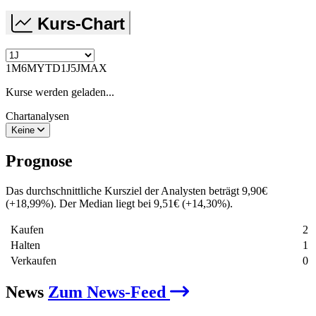
Kurs-Chart
1M
6M
YTD
1J
5J
MAX
Kurse werden geladen...
Chartanalysen
Keine
Prognose
Das durchschnittliche Kursziel der Analysten beträgt
9,90
€
(
+
18,99
%
)
. Der Median liegt bei
9,51
€
(
+
14,30
%
)
.
Kaufen
2
Halten
1
Verkaufen
0
News
Zum News-Feed