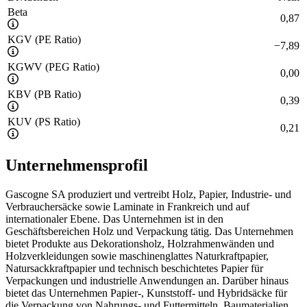
Beta
0,87
KGV (PE Ratio)
−
7,89
KGWV (PEG Ratio)
0,00
KBV (PB Ratio)
0,39
KUV (PS Ratio)
0,21
Unternehmensprofil
Gascogne SA produziert und vertreibt Holz, Papier, Industrie- und
Verbrauchersäcke sowie Laminate in Frankreich und auf
internationaler Ebene. Das Unternehmen ist in den
Geschäftsbereichen Holz und Verpackung tätig. Das Unternehmen
bietet Produkte aus Dekorationsholz, Holzrahmenwänden und
Holzverkleidungen sowie maschinenglattes Naturkraftpapier,
Natursackkraftpapier und technisch beschichtetes Papier für
Verpackungen und industrielle Anwendungen an. Darüber hinaus
bietet das Unternehmen Papier-, Kunststoff- und Hybridsäcke für
die Verpackung von Nahrungs- und Futtermitteln, Baumaterialien,