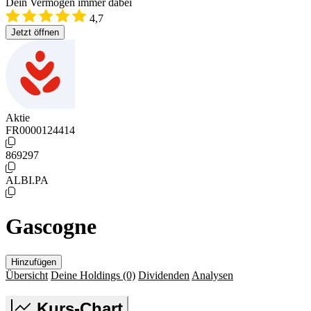
Dein Vermögen immer dabei
4,7
Jetzt öffnen
Aktie
FR0000124414
869297
ALBI.PA
Gascogne
Hinzufügen
Übersicht
Deine Holdings
(0)
Dividenden
Analysen
Kurs-Chart