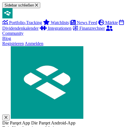
Sidebar schließen
Portfolio-Tracking
Watchlists
News Feed
Märkte
Dividendenkalender
Integrationen
Finanzrechner
Community
Blog
Registrieren
Anmelden
Die Parqet App
Die Parqet Android-App