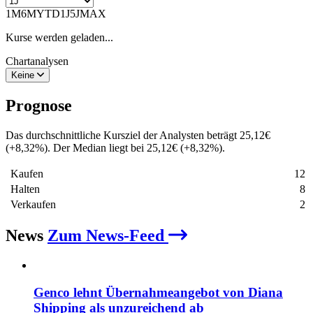
1M
6M
YTD
1J
5J
MAX
Kurse werden geladen...
Chartanalysen
Keine
Prognose
Das durchschnittliche Kursziel der Analysten beträgt
25,12
€
(
+
8,32
%
)
. Der Median liegt bei
25,12
€
(
+
8,32
%
)
.
Kaufen
12
Halten
8
Verkaufen
2
News
Zum News-Feed
Genco lehnt Übernahmeangebot von Diana
Shipping als unzureichend ab