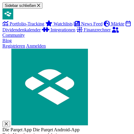
Sidebar schließen
Portfolio-Tracking
Watchlists
News Feed
Märkte
Dividendenkalender
Integrationen
Finanzrechner
Community
Blog
Registrieren
Anmelden
Die Parqet App
Die Parqet Android-App