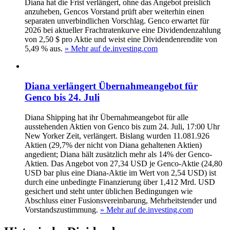
Diana hat die Frist verlängert, ohne das Angebot preislich
anzuheben, Gencos Vorstand prüft aber weiterhin einen
separaten unverbindlichen Vorschlag. Genco erwartet für
2026 bei aktueller Frachtratenkurve eine Dividendenzahlung
von 2,50 $ pro Aktie und weist eine Dividendenrendite von
5,49 % aus.
» Mehr auf de.investing.com
Diana verlängert Übernahmeangebot für
Genco bis 24. Juli
Diana Shipping hat ihr Übernahmeangebot für alle
ausstehenden Aktien von Genco bis zum 24. Juli, 17:00 Uhr
New Yorker Zeit, verlängert. Bislang wurden 11.081.926
Aktien (29,7% der nicht von Diana gehaltenen Aktien)
angedient; Diana hält zusätzlich mehr als 14% der Genco-
Aktien. Das Angebot von 27,34 USD je Genco-Aktie (24,80
USD bar plus eine Diana-Aktie im Wert von 2,54 USD) ist
durch eine unbedingte Finanzierung über 1,412 Mrd. USD
gesichert und steht unter üblichen Bedingungen wie
Abschluss einer Fusionsvereinbarung, Mehrheitstender und
Vorstandszustimmung.
» Mehr auf de.investing.com