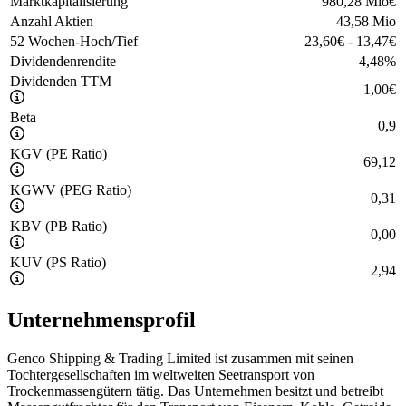
Marktkapitalisierung
980,28 Mio
€
Anzahl Aktien
43,58 Mio
52 Wochen-Hoch/Tief
23,60
€
-
13,47
€
Dividendenrendite
4,48
%
Dividenden TTM
1,00
€
Beta
0,9
KGV (PE Ratio)
69,12
KGWV (PEG Ratio)
−
0,31
KBV (PB Ratio)
0,00
KUV (PS Ratio)
2,94
Unternehmensprofil
Genco Shipping & Trading Limited ist zusammen mit seinen
Tochtergesellschaften im weltweiten Seetransport von
Trockenmassengütern tätig. Das Unternehmen besitzt und betreibt