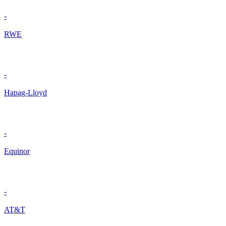
-
RWE
-
Hapag-Lloyd
-
Equinor
-
AT&T