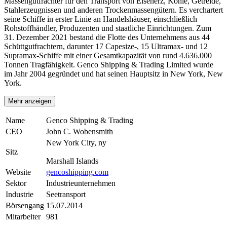
Massengutfrachter für den Transport von Eisenerz, Kohle, Getreide,
Stahlerzeugnissen und anderen Trockenmassengütern. Es verchartert
seine Schiffe in erster Linie an Handelshäuser, einschließlich
Rohstoffhändler, Produzenten und staatliche Einrichtungen. Zum
31. Dezember 2021 bestand die Flotte des Unternehmens aus 44
Schüttgutfrachtern, darunter 17 Capesize-, 15 Ultramax- und 12
Supramax-Schiffe mit einer Gesamtkapazität von rund 4.636.000
Tonnen Tragfähigkeit. Genco Shipping & Trading Limited wurde
im Jahr 2004 gegründet und hat seinen Hauptsitz in New York, New
York.
Mehr anzeigen
Name
Genco Shipping & Trading
CEO
John C. Wobensmith
New York City, ny
Sitz
Marshall Islands
Website
gencoshipping.com
Sektor
Industrieunternehmen
Industrie
Seetransport
Börsengang
15.07.2014
Mitarbeiter
981