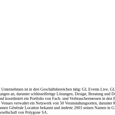
s Unternehmen ist in drei Geschäftsbereichen tätig: GL Events Live, 
tungen an, darunter schlüsselfertige Lösungen, Design, Beratung und 
nd koordiniert ein Portfolio von Fach- und Verbrauchermessen in den Be
enues verwaltet ein Netzwerk von 50 Veranstaltungsorten, darunter K
amen Générale Location bekannt und änderte 2003 seinen Namen in 
gesellschaft von Polygone SA.