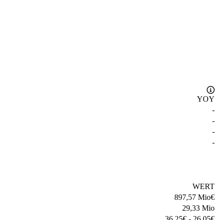
YOY
-
-
-
-
WERT
897,57 Mio
€
29,33 Mio
36,25
€
-
26,05
€