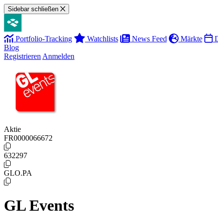
Sidebar schließen
Portfolio-Tracking
Watchlists
News Feed
Märkte
D
Blog
Registrieren
Anmelden
Aktie
FR0000066672
632297
GLO.PA
GL Events