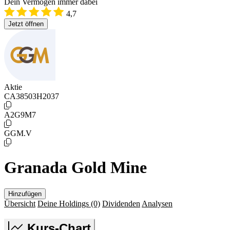
Dein Vermögen immer dabei
4,7
Jetzt öffnen
Aktie
CA38503H2037
A2G9M7
GGM.V
Granada Gold Mine
Hinzufügen
Übersicht
Deine Holdings
(0)
Dividenden
Analysen
Kurs-Chart