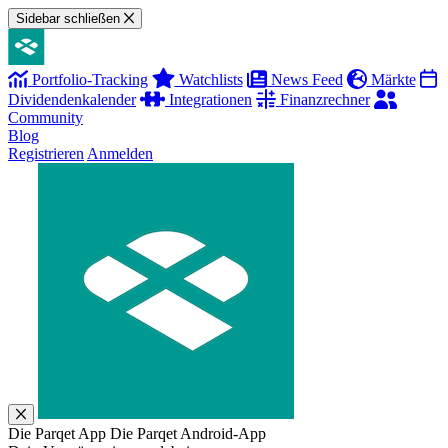
Sidebar schließen
Portfolio-Tracking
Watchlists
News Feed
Märkte
Dividendenkalender
Integrationen
Finanzrechner
Community
Blog
Registrieren
Anmelden
Die Parqet App
Die Parqet Android-App