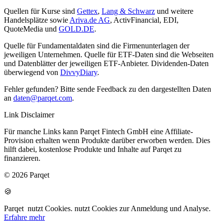
Quellen für Kurse sind
Gettex
,
Lang & Schwarz
und weitere
Handelsplätze sowie
Ariva.de AG
, ActivFinancial, EDI,
QuoteMedia und
GOLD.DE
.
Quelle für Fundamentaldaten sind die Firmenunterlagen der
jeweiligen Unternehmen. Quelle für ETF-Daten sind die Webseiten
und Datenblätter der jeweiligen ETF-Anbieter. Dividenden-Daten
überwiegend von
DivvyDiary
.
Fehler gefunden? Bitte sende Feedback zu den dargestellten Daten
an
daten@parqet.com
.
Link Disclaimer
Für manche Links kann Parqet Fintech GmbH eine Affiliate-
Provision erhalten wenn Produkte darüber erworben werden. Dies
hilft dabei, kostenlose Produkte und Inhalte auf Parqet zu
finanzieren.
© 2026 Parqet
🍪
Parqet
nutzt Cookies.
nutzt Cookies zur Anmeldung und Analyse.
Erfahre mehr