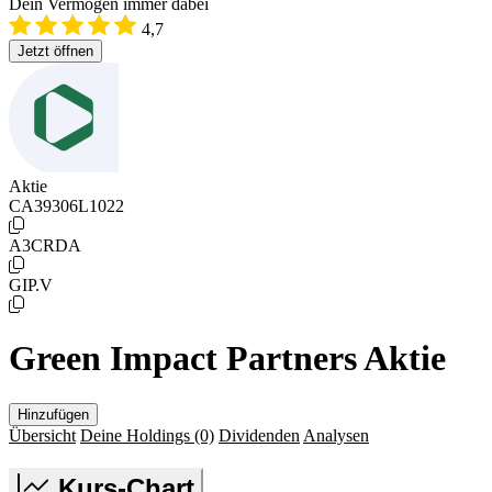
Dein Vermögen immer dabei
4,7
Jetzt öffnen
Aktie
CA39306L1022
A3CRDA
GIP.V
Green Impact Partners Aktie
Hinzufügen
Übersicht
Deine Holdings
(0)
Dividenden
Analysen
Kurs-Chart