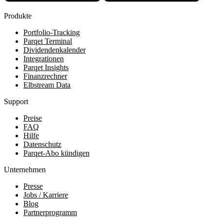
Produkte
Portfolio-Tracking
Parqet Terminal
Dividendenkalender
Integrationen
Parqet Insights
Finanzrechner
Elbstream Data
Support
Preise
FAQ
Hilfe
Datenschutz
Parqet-Abo kündigen
Unternehmen
Presse
Jobs / Karriere
Blog
Partnerprogramm