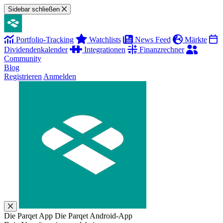
Sidebar schließen
Portfolio-Tracking
Watchlists
News Feed
Märkte
Dividendenkalender
Integrationen
Finanzrechner
Community
Blog
Registrieren
Anmelden
Die Parqet App
Die Parqet Android-App