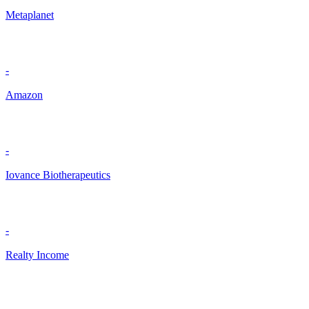
Metaplanet
-
Amazon
-
Iovance Biotherapeutics
-
Realty Income