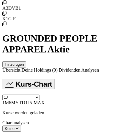
A3DVB1
K1G.F
GROUNDED PEOPLE
APPAREL Aktie
Hinzufügen
Übersicht
Deine Holdings
(0)
Dividenden
Analysen
Kurs-Chart
1M
6M
YTD
1J
5J
MAX
Kurse werden geladen...
Chartanalysen
Keine