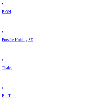
-
E.ON
-
Porsche Holding SE
-
Thales
-
Rio Tinto