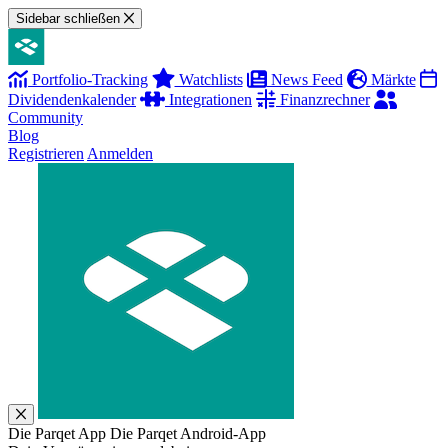
Sidebar schließen
Portfolio-Tracking
Watchlists
News Feed
Märkte
Dividendenkalender
Integrationen
Finanzrechner
Community
Blog
Registrieren
Anmelden
Die Parqet App
Die Parqet Android-App