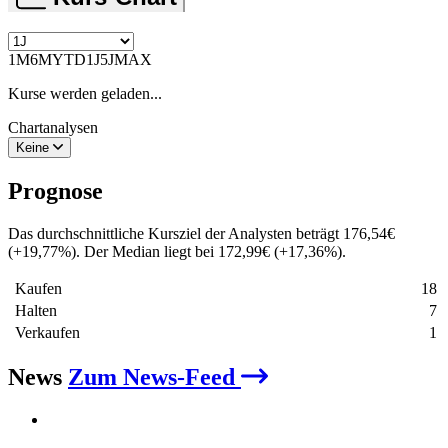
1M
6M
YTD
1J
5J
MAX
Kurse werden geladen...
Chartanalysen
Keine
Prognose
Das durchschnittliche Kursziel der Analysten beträgt
176,54
€
(
+
19,77
%
)
. Der Median liegt bei
172,99
€
(
+
17,36
%
)
.
Kaufen
18
Halten
7
Verkaufen
1
News
Zum News-Feed