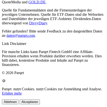
QuoteMedia und
GOLD.DE
.
Quelle für Fundamentaldaten sind die Firmenunterlagen der
jeweiligen Unternehmen. Quelle für ETF-Daten sind die Webseiten
und Datenblätter der jeweiligen ETF-Anbieter. Dividenden-Daten
überwiegend von
DivvyDiary
.
Fehler gefunden? Bitte sende Feedback zu den dargestellten Daten
an
daten@parqet.com
.
Link Disclaimer
Für manche Links kann Parqet Fintech GmbH eine Affiliate-
Provision erhalten wenn Produkte darüber erworben werden. Dies
hilft dabei, kostenlose Produkte und Inhalte auf Parqet zu
finanzieren.
© 2026 Parqet
🍪
Parqet
nutzt Cookies.
nutzt Cookies zur Anmeldung und Analyse.
Erfahre mehr
Ablehnen
Akzeptieren