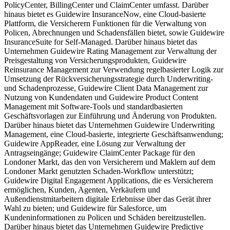
PolicyCenter, BillingCenter und ClaimCenter umfasst. Darüber
hinaus bietet es Guidewire InsuranceNow, eine Cloud-basierte
Plattform, die Versicherern Funktionen für die Verwaltung von
Policen, Abrechnungen und Schadensfällen bietet, sowie Guidewire
InsuranceSuite for Self-Managed. Darüber hinaus bietet das
Unternehmen Guidewire Rating Management zur Verwaltung der
Preisgestaltung von Versicherungsprodukten, Guidewire
Reinsurance Management zur Verwendung regelbasierter Logik zur
Umsetzung der Rückversicherungsstrategie durch Underwriting-
und Schadenprozesse, Guidewire Client Data Management zur
Nutzung von Kundendaten und Guidewire Product Content
Management mit Software-Tools und standardbasierten
Geschäftsvorlagen zur Einführung und Änderung von Produkten.
Darüber hinaus bietet das Unternehmen Guidewire Underwriting
Management, eine Cloud-basierte, integrierte Geschäftsanwendung;
Guidewire AppReader, eine Lösung zur Verwaltung der
Antragseingänge; Guidewire ClaimCenter Package für den
Londoner Markt, das den von Versicherern und Maklern auf dem
Londoner Markt genutzten Schaden-Workflow unterstützt;
Guidewire Digital Engagement Applications, die es Versicherern
ermöglichen, Kunden, Agenten, Verkäufern und
Außendienstmitarbeitern digitale Erlebnisse über das Gerät ihrer
Wahl zu bieten; und Guidewire für Salesforce, um
Kundeninformationen zu Policen und Schäden bereitzustellen.
Darüber hinaus bietet das Unternehmen Guidewire Predictive