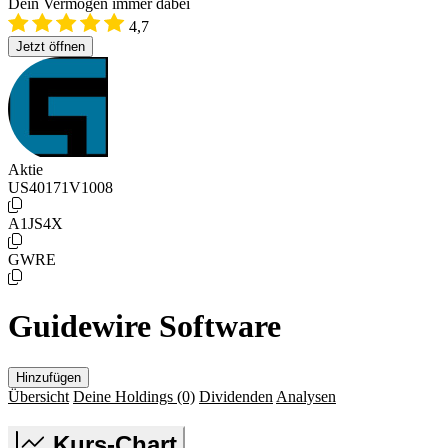
Dein Vermögen immer dabei
4,7
Jetzt öffnen
Aktie
US40171V1008
A1JS4X
GWRE
Guidewire Software
Hinzufügen
Übersicht
Deine Holdings
(0)
Dividenden
Analysen
Kurs-Chart