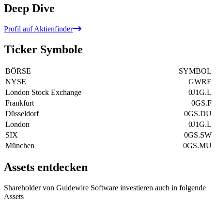
Deep Dive
Profil auf Aktienfinder
Ticker Symbole
BÖRSE
SYMBOL
NYSE
GWRE
London Stock Exchange
0J1G.L
Frankfurt
0GS.F
Düsseldorf
0GS.DU
London
0J1G.L
SIX
0GS.SW
München
0GS.MU
Assets entdecken
Shareholder von Guidewire Software investieren auch in folgende
Assets