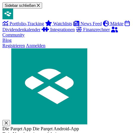
Sidebar schließen
Portfolio-Tracking
Watchlists
News Feed
Märkte
Dividendenkalender
Integrationen
Finanzrechner
Community
Blog
Registrieren
Anmelden
Die Parqet App
Die Parqet Android-App