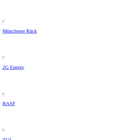
-
Münchener Rück
-
2G Energy
-
BASF
-
TUI