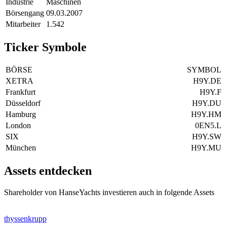
Industrie
Maschinen
Börsengang
09.03.2007
Mitarbeiter
1.542
Ticker Symbole
BÖRSE
SYMBOL
XETRA
H9Y.DE
Frankfurt
H9Y.F
Düsseldorf
H9Y.DU
Hamburg
H9Y.HM
London
0EN5.L
SIX
H9Y.SW
München
H9Y.MU
Assets entdecken
Shareholder von HanseYachts investieren auch in folgende Assets
thyssenkrupp