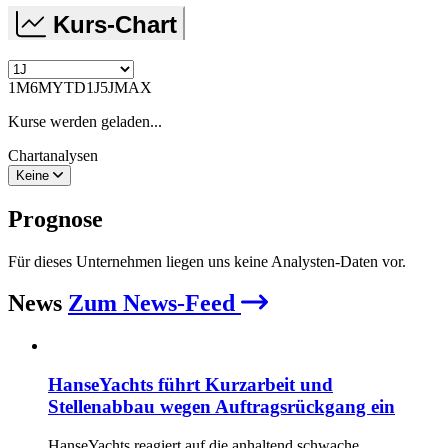
Kurs-Chart
1M
6M
YTD
1J
5J
MAX
Kurse werden geladen...
Chartanalysen
Keine
Prognose
Für dieses Unternehmen liegen uns keine Analysten-Daten vor.
News
Zum News-Feed
HanseYachts führt Kurzarbeit und
Stellenabbau wegen Auftragsrückgang ein
HanseYachts reagiert auf die anhaltend schwache