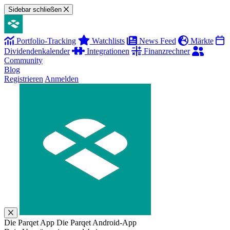
Sidebar schließen
Portfolio-Tracking
Watchlists
News Feed
Märkte
Dividendenkalender
Integrationen
Finanzrechner
Community
Blog
Registrieren
Anmelden
Die Parqet App
Die Parqet Android-App