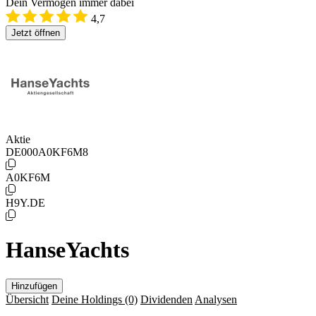
Dein Vermögen immer dabei
4,7
Jetzt öffnen
Aktie
DE000A0KF6M8
A0KF6M
H9Y.DE
HanseYachts
Hinzufügen
Übersicht
Deine Holdings
(0)
Dividenden
Analysen