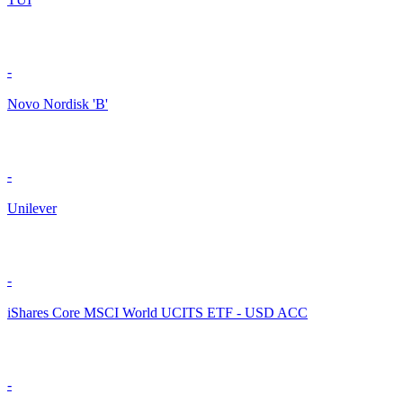
-
Novo Nordisk 'B'
-
Unilever
-
iShares Core MSCI World UCITS ETF - USD ACC
-