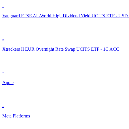
-
Vanguard FTSE All-World High Dividend Yield UCITS ETF - USD
-
Xtrackers II EUR Overnight Rate Swap UCITS ETF - 1C ACC
-
Apple
-
Meta Platforms