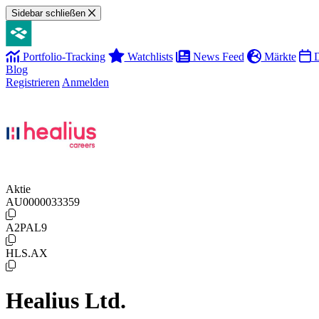
Sidebar schließen
Portfolio-Tracking
Watchlists
News Feed
Märkte
D
Blog
Registrieren
Anmelden
Aktie
AU0000033359
A2PAL9
HLS.AX
Healius Ltd.