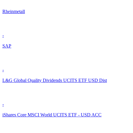
Rheinmetall
-
SAP
-
L&G Global Quality Dividends UCITS ETF USD Dist
-
iShares Core MSCI World UCITS ETF - USD ACC