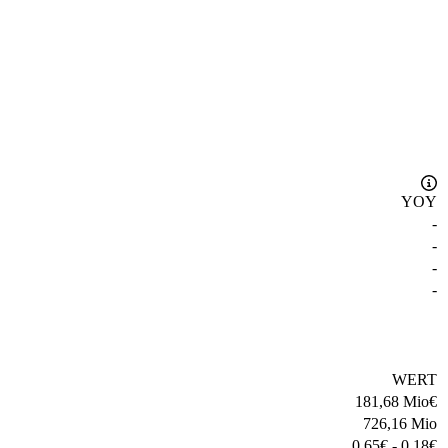
YOY
-
-
-
-
WERT
181,68 Mio
€
726,16 Mio
0,65
€
-
0,18
€