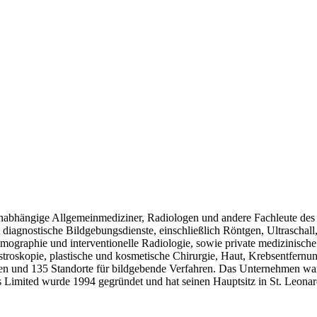
 unabhängige Allgemeinmediziner, Radiologen und andere Fachleute des 
et diagnostische Bildgebungsdienste, einschließlich Röntgen, Ultrasc
ographie und interventionelle Radiologie, sowie private medizinisch
stroskopie, plastische und kosmetische Chirurgie, Haut, Krebsentfernu
iken und 135 Standorte für bildgebende Verfahren. Das Unternehmen w
Limited wurde 1994 gegründet und hat seinen Hauptsitz in St. Leonard