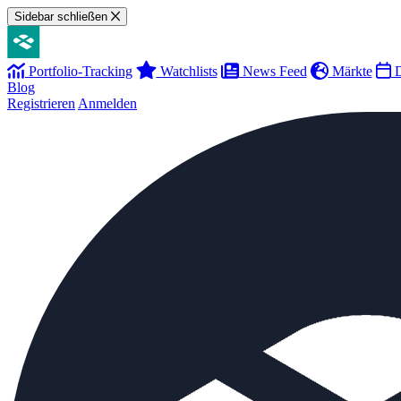
Sidebar schließen
Portfolio-Tracking
Watchlists
News Feed
Märkte
D
Blog
Registrieren
Anmelden