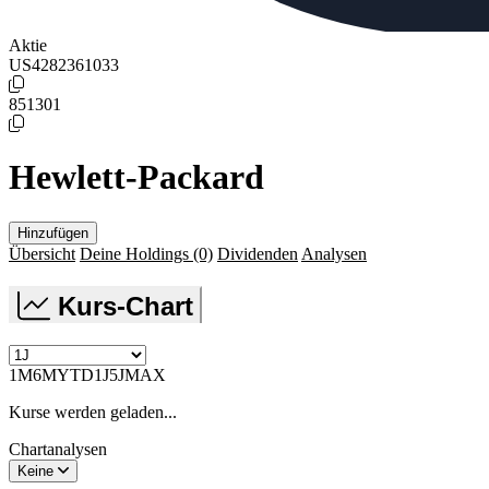
Aktie
US4282361033
851301
Hewlett-Packard
Hinzufügen
Übersicht
Deine Holdings
(0)
Dividenden
Analysen
Kurs-Chart
1M
6M
YTD
1J
5J
MAX
Kurse werden geladen...
Chartanalysen
Keine