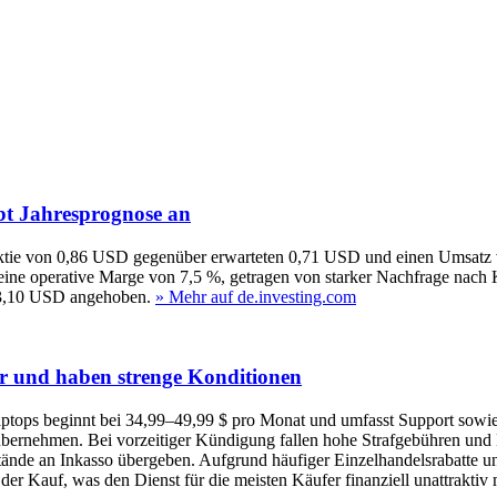
bt Jahresprognose an
 Aktie von 0,86 USD gegenüber erwarteten 0,71 USD und einen Umsatz
e operative Marge von 7,5 %, getragen von starker Nachfrage nach KI
–3,10 USD angehoben.
» Mehr auf de.investing.com
r und haben strenge Konditionen
ops beginnt bei 34,99–49,99 $ pro Monat und umfasst Support sowie 
übernehmen. Bei vorzeitiger Kündigung fallen hohe Strafgebühren un
ände an Inkasso übergeben. Aufgrund häufiger Einzelhandelsrabatte un
er Kauf, was den Dienst für die meisten Käufer finanziell unattraktiv 