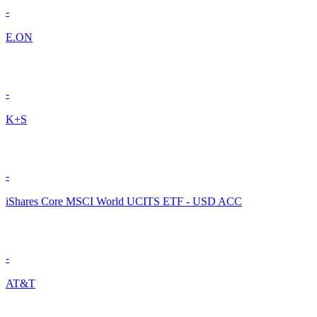
-
E.ON
-
K+S
-
iShares Core MSCI World UCITS ETF - USD ACC
-
AT&T