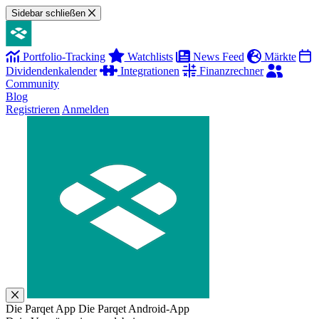
Sidebar schließen
Portfolio-Tracking
Watchlists
News Feed
Märkte
Dividendenkalender
Integrationen
Finanzrechner
Community
Blog
Registrieren
Anmelden
Die Parqet App
Die Parqet Android-App