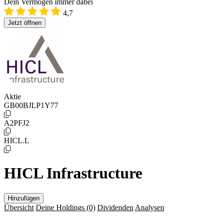
Dein Vermögen immer dabei
4,7
Jetzt öffnen
Aktie
GB00BJLP1Y77
A2PFJ2
HICL.L
HICL Infrastructure
Hinzufügen
Übersicht
Deine Holdings
(0)
Dividenden
Analysen