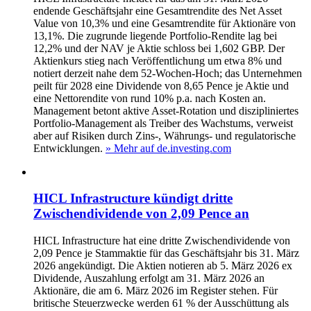
endende Geschäftsjahr eine Gesamtrendite des Net Asset
Value von 10,3% und eine Gesamtrendite für Aktionäre von
13,1%. Die zugrunde liegende Portfolio-Rendite lag bei
12,2% und der NAV je Aktie schloss bei 1,602 GBP. Der
Aktienkurs stieg nach Veröffentlichung um etwa 8% und
notiert derzeit nahe dem 52‑Wochen‑Hoch; das Unternehmen
peilt für 2028 eine Dividende von 8,65 Pence je Aktie und
eine Nettorendite von rund 10% p.a. nach Kosten an.
Management betont aktive Asset-Rotation und diszipliniertes
Portfolio‑Management als Treiber des Wachstums, verweist
aber auf Risiken durch Zins-, Währungs‑ und regulatorische
Entwicklungen.
» Mehr auf de.investing.com
HICL Infrastructure kündigt dritte
Zwischendividende von 2,09 Pence an
HICL Infrastructure hat eine dritte Zwischendividende von
2,09 Pence je Stammaktie für das Geschäftsjahr bis 31. März
2026 angekündigt. Die Aktien notieren ab 5. März 2026 ex
Dividende, Auszahlung erfolgt am 31. März 2026 an
Aktionäre, die am 6. März 2026 im Register stehen. Für
britische Steuerzwecke werden 61 % der Ausschüttung als