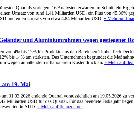
jüngsten Quartals vorlegen. 16 Analysten erwarten im Schnitt ein Er
en einen Umsatz von rund 1,41 Milliarden USD, ein Plus von 45,36% g
 USD und einen Umsatz von etwa 4,84 Milliarden USD.
» Mehr auf fina
n, Geländer und Aluminiumrahmen wegen gestiegener Ro
n von 4% bis 15% für Produkte aus den Bereichen TimberTech Decking
12% bis 14% am stärksten. Das Unternehmen begründet die Maßnahmen 
Juni wegen anhaltendem inflationärem Kostendruck an.
» Mehr auf de.
n am 19. Mai
das am 31.03.2026 endende Quartal voraussichtlich am 19.05.2026 zu ve
2 Milliarden USD für das Quartal. Für das beendete Fiskaljahr liegen
ahreswerten in AUD.
» Mehr auf finanzen.net