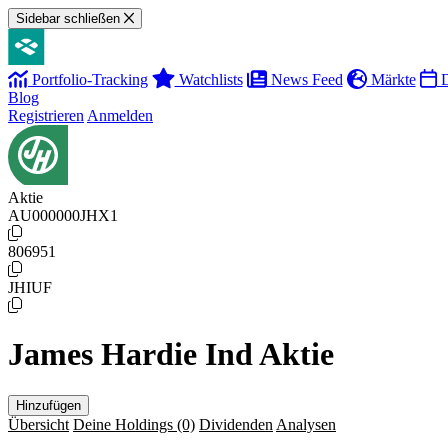
Sidebar schließen
Portfolio-Tracking
Watchlists
News Feed
Märkte
D
Blog
Registrieren
Anmelden
Aktie
AU000000JHX1
806951
JHIUF
James Hardie Ind Aktie
Hinzufügen
Übersicht
Deine Holdings
(0)
Dividenden
Analysen