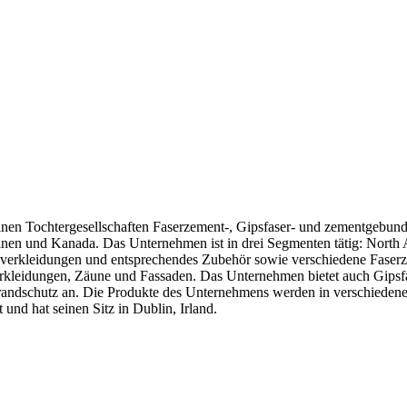
einen Tochtergesellschaften Faserzement-, Gipsfaser- und zementgebun
ppinen und Kanada. Das Unternehmen ist in drei Segmenten tätig: Nort
nverkleidungen und entsprechendes Zubehör sowie verschiedene Faser
rkleidungen, Zäune und Fassaden. Das Unternehmen bietet auch Gips
andschutz an. Die Produkte des Unternehmens werden in verschieden
nd hat seinen Sitz in Dublin, Irland.