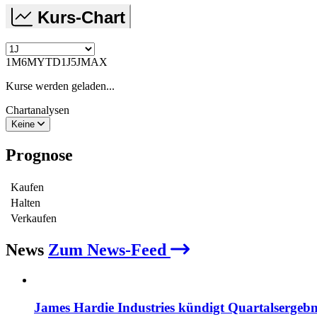
Kurs-Chart
1M
6M
YTD
1J
5J
MAX
Kurse werden geladen...
Chartanalysen
Keine
Prognose
Kaufen
Halten
Verkaufen
News
Zum News-Feed
James Hardie Industries kündigt Quartalsergebn