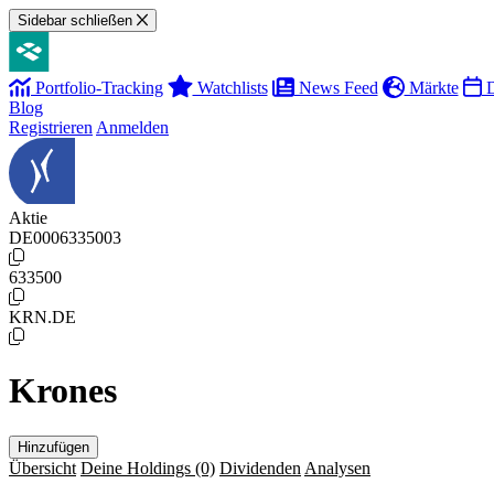
Sidebar schließen
Portfolio-Tracking
Watchlists
News Feed
Märkte
D
Blog
Registrieren
Anmelden
Aktie
DE0006335003
633500
KRN.DE
Krones
Hinzufügen
Übersicht
Deine Holdings
(0)
Dividenden
Analysen