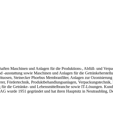
schaften Maschinen und Anlagen für die Produktions-, Abfüll- und Ver
d -ausstattung sowie Maschinen und Anlagen für die Getränkeherstell
pirituosen, Steinecker Phoebus Membranfilter, Anlagen zur Ozonisierun
ierer, Fördertechnik, Produktbehandlungsanlagen, Verpackungstechnik,
ung für die Getränke- und Lebensmittelbranche sowie IT-Lösungen. Kun
 AG wurde 1951 gegründet und hat ihren Hauptsitz in Neutraubling, D