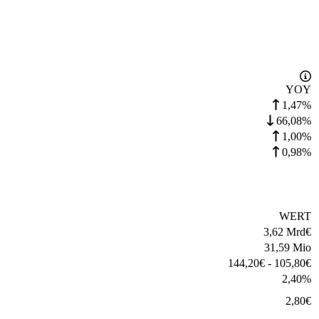
YOY
1,47%
66,08%
1,00%
0,98%
WERT
3,62 Mrd
€
31,59 Mio
144,20
€
-
105,80
€
2,40
%
2,80
€