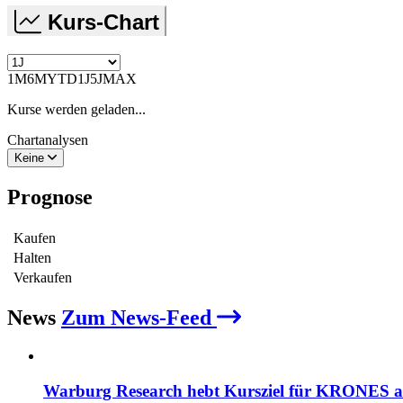
Kurs-Chart
1M
6M
YTD
1J
5J
MAX
Kurse werden geladen...
Chartanalysen
Keine
Prognose
Kaufen
Halten
Verkaufen
News
Zum News-Feed
Warburg Research hebt Kursziel für KRONES au