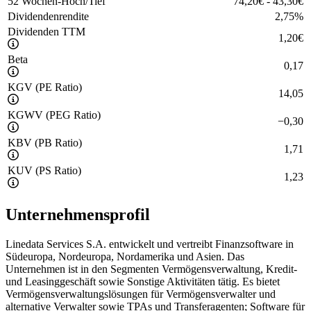
52 Wochen-Hoch/Tief
74,20
€
-
43,30
€
Dividendenrendite
2,75
%
Dividenden TTM
1,20
€
Beta
0,17
KGV (PE Ratio)
14,05
KGWV (PEG Ratio)
−
0,30
KBV (PB Ratio)
1,71
KUV (PS Ratio)
1,23
Unternehmensprofil
Linedata Services S.A. entwickelt und vertreibt Finanzsoftware in
Südeuropa, Nordeuropa, Nordamerika und Asien. Das
Unternehmen ist in den Segmenten Vermögensverwaltung, Kredit-
und Leasinggeschäft sowie Sonstige Aktivitäten tätig. Es bietet
Vermögensverwaltungslösungen für Vermögensverwalter und
alternative Verwalter sowie TPAs und Transferagenten; Software für