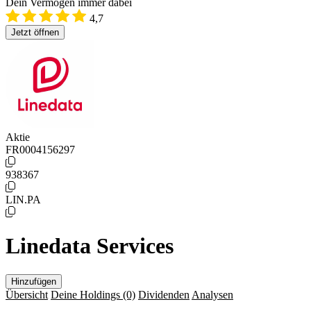
Dein Vermögen immer dabei
4,7
Jetzt öffnen
Aktie
FR0004156297
938367
LIN.PA
Linedata Services
Hinzufügen
Übersicht
Deine Holdings
(0)
Dividenden
Analysen