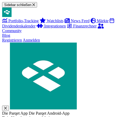
Sidebar schließen
Portfolio-Tracking
Watchlists
News Feed
Märkte
Dividendenkalender
Integrationen
Finanzrechner
Community
Blog
Registrieren
Anmelden
Die Parqet App
Die Parqet Android-App