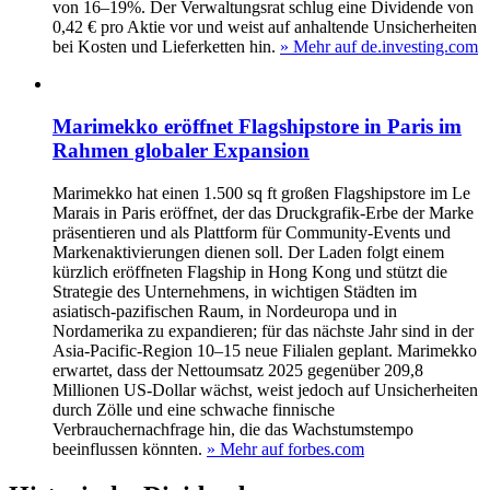
von 16–19%. Der Verwaltungsrat schlug eine Dividende von
0,42 € pro Aktie vor und weist auf anhaltende Unsicherheiten
bei Kosten und Lieferketten hin.
» Mehr auf de.investing.com
Marimekko eröffnet Flagshipstore in Paris im
Rahmen globaler Expansion
Marimekko hat einen 1.500 sq ft großen Flagshipstore im Le
Marais in Paris eröffnet, der das Druckgrafik-Erbe der Marke
präsentieren und als Plattform für Community-Events und
Markenaktivierungen dienen soll. Der Laden folgt einem
kürzlich eröffneten Flagship in Hong Kong und stützt die
Strategie des Unternehmens, in wichtigen Städten im
asiatisch-pazifischen Raum, in Nordeuropa und in
Nordamerika zu expandieren; für das nächste Jahr sind in der
Asia-Pacific-Region 10–15 neue Filialen geplant. Marimekko
erwartet, dass der Nettoumsatz 2025 gegenüber 209,8
Millionen US-Dollar wächst, weist jedoch auf Unsicherheiten
durch Zölle und eine schwache finnische
Verbrauchernachfrage hin, die das Wachstumstempo
beeinflussen könnten.
» Mehr auf forbes.com