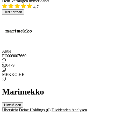
Dein Vermögen immer dabei
4,7
Jetzt öffnen
Aktie
FI0009007660
920479
MEKKO.HE
Marimekko
Hinzufügen
Übersicht
Deine Holdings
(0)
Dividenden
Analysen