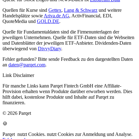
Quellen für Kurse sind
Gettex
,
Lang & Schwarz
und weitere
Handelsplätze sowie
Ariva.de AG
, ActivFinancial, EDI,
QuoteMedia und
GOLD.DE
.
Quelle für Fundamentaldaten sind die Firmenunterlagen der
jeweiligen Unternehmen. Quelle für ETF-Daten sind die Webseiten
und Datenblätter der jeweiligen ETF-Anbieter. Dividenden-Daten
überwiegend von
DivvyDiary
.
Fehler gefunden? Bitte sende Feedback zu den dargestellten Daten
an
daten@parqet.com
.
Link Disclaimer
Für manche Links kann Parqet Fintech GmbH eine Affiliate-
Provision erhalten wenn Produkte darüber erworben werden. Dies
hilft dabei, kostenlose Produkte und Inhalte auf Parqet zu
finanzieren.
© 2026 Parqet
🍪
Parqet
nutzt Cookies.
nutzt Cookies zur Anmeldung und Analyse.