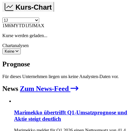
Kurs-Chart
1M
6M
YTD
1J
5J
MAX
Kurse werden geladen...
Chartanalysen
Keine
Prognose
Für dieses Unternehmen liegen uns keine Analysten-Daten vor.
News
Zum News-Feed
Marimekko übertrifft Q1‑Umsatzprognose und
Aktie steigt deutlich
Marimekko meldet für Q1 2026 einen Nettoumsatz von 41,4