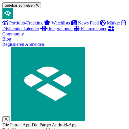
Sidebar schließen
Portfolio-Tracking
Watchlists
News Feed
Märkte
Dividendenkalender
Integrationen
Finanzrechner
Community
Blog
Registrieren
Anmelden
Die Parqet App
Die Parqet Android-App