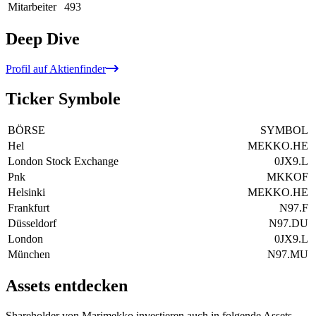
Mitarbeiter
493
Deep Dive
Profil auf Aktienfinder
Ticker Symbole
BÖRSE
SYMBOL
Hel
MEKKO.HE
London Stock Exchange
0JX9.L
Pnk
MKKOF
Helsinki
MEKKO.HE
Frankfurt
N97.F
Düsseldorf
N97.DU
London
0JX9.L
München
N97.MU
Assets entdecken
Shareholder von Marimekko investieren auch in folgende Assets