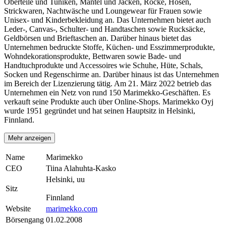
Oberteile und Tuniken, Mäntel und Jacken, Röcke, Hosen,
Strickwaren, Nachtwäsche und Loungewear für Frauen sowie
Unisex- und Kinderbekleidung an. Das Unternehmen bietet auch
Leder-, Canvas-, Schulter- und Handtaschen sowie Rucksäcke,
Geldbörsen und Brieftaschen an. Darüber hinaus bietet das
Unternehmen bedruckte Stoffe, Küchen- und Esszimmerprodukte,
Wohndekorationsprodukte, Bettwaren sowie Bade- und
Handtuchprodukte und Accessoires wie Schuhe, Hüte, Schals,
Socken und Regenschirme an. Darüber hinaus ist das Unternehmen
im Bereich der Lizenzierung tätig. Am 21. März 2022 betrieb das
Unternehmen ein Netz von rund 150 Marimekko-Geschäften. Es
verkauft seine Produkte auch über Online-Shops. Marimekko Oyj
wurde 1951 gegründet und hat seinen Hauptsitz in Helsinki,
Finnland.
Mehr anzeigen
Name
Marimekko
CEO
Tiina Alahuhta-Kasko
Helsinki, uu
Sitz
Finnland
Website
marimekko.com
Börsengang
01.02.2008