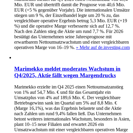
Mio. EUR und übertrifft damit die Prognose von 40,6 Mio.
EUR (+5 % gegenüber Vorjahr). Die internationalen Umsätze
stiegen um 9 %, der Einzelhandel legte um 20 % zu, das
vergleichbare operative Ergebnis betrug 5,3 Mio. EUR (+19
%) und die operative Marge verbesserte sich auf 12,7 %.
Nach den Zahlen stieg die Aktie um rund 7,7 %. Für 2026
bestätigt das Unternehmen seine Jahresprognose mit
erwartbarem Nettoumsatzwachstum und einer vergleichbaren
operativen Marge von 16–19 %.
» Mehr auf de.investing.com
Marimekko meldet moderates Wachstum in
Q4/2025, Aktie fällt wegen Margendrucks
Marimekko erzielte im Q4 2025 einen Nettoumsatzanstieg
von 1% auf 54,7 Mio. € und für das Gesamtjahr ein
Umsatzplus von 4% auf 189,6 Mio. €. Der vergleichbare
Betriebsgewinn sank im Quartal um 5% auf 8,8 Mio. €
(Marge 16,1%), was das Ergebnis belastete und die Aktie
nach Zahlen um rund 9,4% fallen ließ. Das Unternehmen
betont weiteres internationales Wachstum, besonders in Asien,
plant 10–15 neue Filialen und erwartet 2026 ein
Umsatzwachstum mit einer vergleichbaren operativen Marge