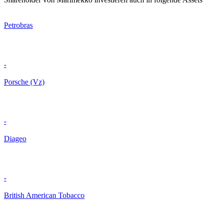
Petrobras
-
Porsche (Vz)
-
Diageo
-
British American Tobacco